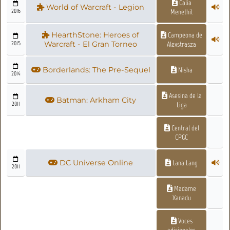
Calia
World of Warcraft - Legion
2016
Menethil
HearthStone: Heroes of
Campeona de
2015
Warcraft - El Gran Torneo
Alexstrasza
Borderlands: The Pre-Sequel
Nisha
2014
Asesina de la
Batman: Arkham City
2011
Liga
Central del
CPGC
DC Universe Online
Lana Lang
2011
Madame
Xanadu
Voces
adicionales