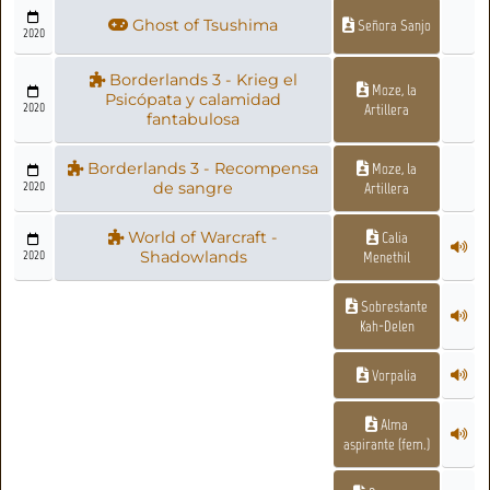
Ghost of Tsushima
Señora Sanjo
2020
Borderlands 3 - Krieg el
Moze, la
Psicópata y calamidad
2020
Artillera
fantabulosa
Borderlands 3 - Recompensa
Moze, la
2020
de sangre
Artillera
World of Warcraft -
Calia
2020
Shadowlands
Menethil
Sobrestante
Kah-Delen
Vorpalia
Alma
aspirante (fem.)