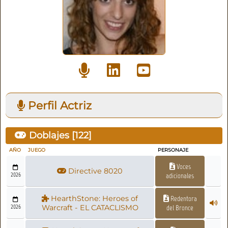
Perfil Actriz
Doblajes [
122
]
AÑO
JUEGO
PERSONAJE
Voces
Directive 8020
2026
adicionales
HearthStone: Heroes of
Redentora
2026
Warcraft - EL CATACLISMO
del Bronce