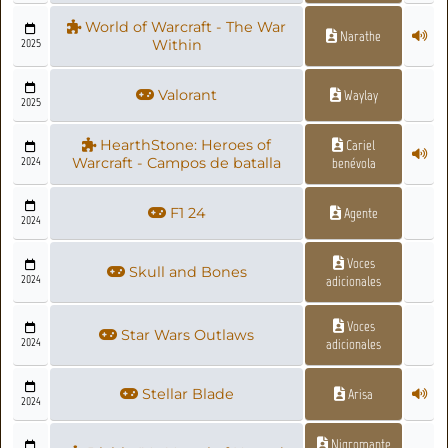
World of Warcraft - The War
Narathe
2025
Within
Valorant
Waylay
2025
HearthStone: Heroes of
Cariel
2024
Warcraft - Campos de batalla
benévola
F1 24
Agente
2024
Voces
Skull and Bones
2024
adicionales
Voces
Star Wars Outlaws
2024
adicionales
Stellar Blade
Arisa
2024
Nigromante