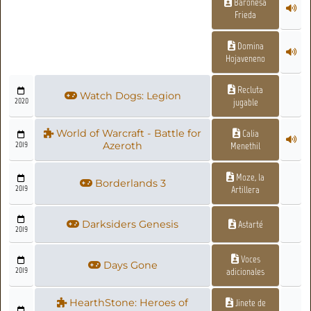
Baronesa
Frieda
Domina
Hojaveneno
Recluta
Watch Dogs: Legion
2020
jugable
World of Warcraft - Battle for
Calia
2019
Azeroth
Menethil
Moze, la
Borderlands 3
2019
Artillera
Darksiders Genesis
Astarté
2019
Voces
Days Gone
2019
adicionales
HearthStone: Heroes of
Jinete de