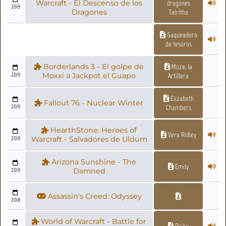
Warcraft - El Descenso de los
dragones
2019
Dragones
Talritha
Saqueadora
de tesoros
Borderlands 3 - El golpe de
Moze, la
2019
Moxxi a Jackpot el Guapo
Artillera
Elizabeth
Fallout 76 - Nuclear Winter
2019
Chambers
HearthStone: Heroes of
Vera Ridley
2019
Warcraft - Salvadores de Uldum
Arizona Sunshine - The
Emily
2019
Damned
Assassin's Creed: Odyssey
2018
World of Warcraft - Battle for
Pa'ku