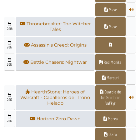
Meve
Thronebreaker: The Witcher
Meve
2018
Tales
Assassin's Creed: Origins
2017
Battle Chasers: Nightwar
Red Monika
2017
Mercuri
HearthStone: Heroes of
Guardia de
Warcraft - Caballeros del Trono
las Sombras
2017
Helado
Val'kyr
Horizon Zero Dawn
Marea
2017
Olara