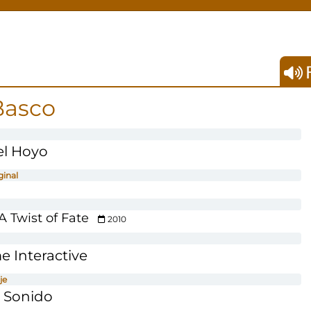
F
Basco
el Hoyo
ginal
 Twist of Fate
2010
 Interactive
je
 Sonido