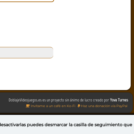
DoblajeVideojuegos.es es un proyecto sin ánimo de lucro creado por
Yova Turnes
Invítame a un café en Ko-Fi
Haz una donación vía PayPal
 desactivarlas puedes
desmarcar la casilla de seguimiento
que