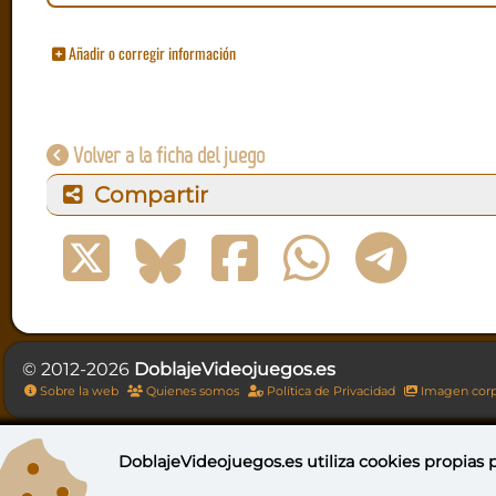
Añadir o corregir información
Volver a la ficha del juego
Compartir
© 2012-2026
DoblajeVideojuegos.es
Sobre la web
Quienes somos
Política de Privacidad
Imagen corp
DoblajeVideojuegos.es utiliza
cookies propias
p