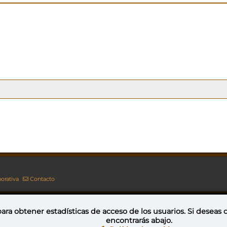
orativa
Contacto
ara obtener estadísticas de acceso de los usuarios. Si deseas
encontrarás abajo.
Esta obra está bajo una licencia de Creative Commons Reconocimiento-NoComercial-CompartirIgual 4.0 Internacional