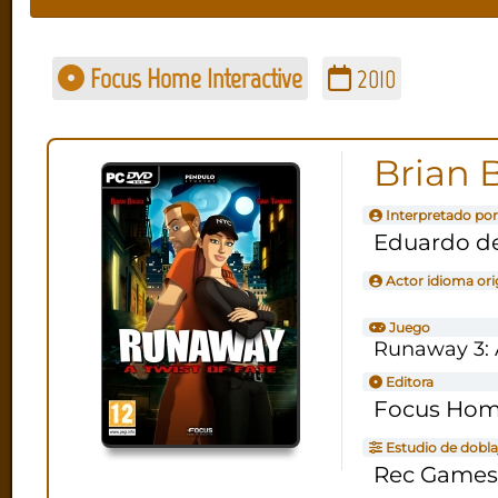
Focus Home Interactive
2010
Brian 
Interpretado por
Eduardo d
Actor idioma ori
Juego
Runaway 3: A
Editora
Focus Home
Estudio de dobla
Rec Games