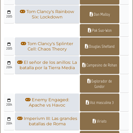
Tom Clancy's Rainbow
Dan Malloy
2005
Six: Lockdown
Pak Suo-Won
Tom Clancy's Splinter
Douglas Shetland
2005
Cell: Chaos Theory
El señor de los anillos: La
Campesino de Rohan
2004
batalla por la Tierra Media
Explorador de
Gondor
Enemy Engaged:
Voz masculina 3
2004
Apache vs Havoc
Imperivm III: Las grandes
Viriato
2004
batallas de Roma