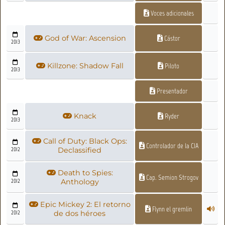
Voces adicionales
God of War: Ascension
Cástor
2013
Killzone: Shadow Fall
Piloto
2013
Presentador
Knack
Ryder
2013
Call of Duty: Black Ops:
Controlador de la CIA
2012
Declassified
Death to Spies:
Cap. Semion Strogov
2012
Anthology
Epic Mickey 2: El retorno
Flynn el gremlin
2012
de dos héroes