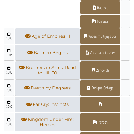
Radovic
Tomasz
Age of Empires III
Voces multijugador
2005
Batman Begins
Voces adicionales
2005
Brothers in Arms: Road
Zanovich
2005
to Hill 30
Death by Degrees
Enrique Ortega
2005
Far Cry: Instincts
2005
Kingdom Under Fire:
Paroth
2005
Heroes