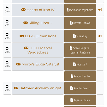
Hearts of Iron IV
Soldados españoles
2016
Killing Floor 2
Hayato Tanaka
2016
LEGO Dimensions
Wheatley
2016
LEGO Marvel
Steve Rogers /
2016
Vengadores
Capitán América
Mirror's Edge Catalyst
Hicaste 4
2016
KrugerSec 24
Batman: Arkham Knight
Agente Kevern
2015
Agente Styles