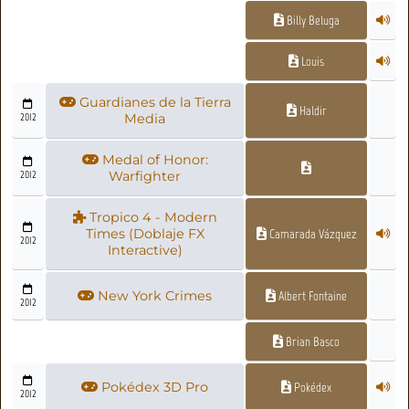
Billy Beluga
Louis
Guardianes de la Tierra
Haldir
2012
Media
Medal of Honor:
2012
Warfighter
Tropico 4 - Modern
Times (Doblaje FX
Camarada Vázquez
2012
Interactive)
New York Crimes
Albert Fontaine
2012
Brian Basco
Pokédex 3D Pro
Pokédex
2012