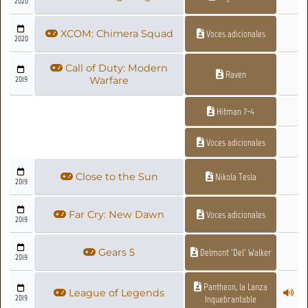
2020
XCOM: Chimera Squad
Voces adicionales
2020
Call of Duty: Modern
Raven
2019
Warfare
Hitman 7-4
Voces adicionales
Close to the Sun
Nikola Tesla
2019
Far Cry: New Dawn
Voces adicionales
2019
Gears 5
Delmont 'Del' Walker
2019
Pantheon, la Lanza
League of Legends
2019
Inquebrantable