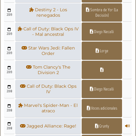
Destiny 2 - Los
Sombra de Yor (La
2019
renegados
Decisión)
Call of Duty: Black Ops IV
Diego Necalli
2019
- Mal ancestral
Star Wars Jedi: Fallen
Lorge
2019
Order
Tom Clancy's The
2019
Division 2
Call of Duty: Black Ops
Diego Necalli
2018
IV
Marvel's Spider-Man - El
Voces adicionales
2018
atraco
Jagged Alliance: Rage!
Grunty
2018