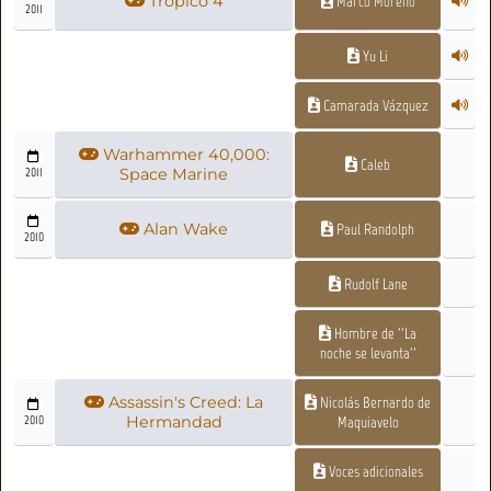
Tropico 4
Marco Moreno
2011
Yu Li
Camarada Vázquez
Warhammer 40,000:
Caleb
2011
Space Marine
Alan Wake
Paul Randolph
2010
Rudolf Lane
Hombre de ''La
noche se levanta''
Assassin's Creed: La
Nicolás Bernardo de
2010
Hermandad
Maquiavelo
Voces adicionales