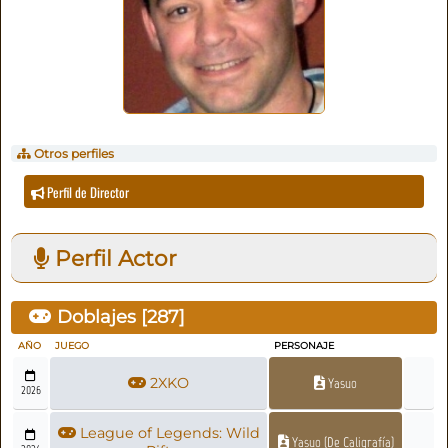
Otros perfiles
Perfil de Director
Perfil Actor
Doblajes [
287
]
AÑO
JUEGO
PERSONAJE
2XKO
Yasuo
2026
League of Legends: Wild
Yasuo (De Caligrafía)