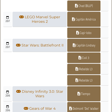
Chad (BLLP)
LEGO Marvel Super
Capitán América
2017
Heroes 2
Capi-lobo
Star Wars: Battlefront II
Capitán Lindsey
2017
Civil 3
Rebelde L3
Rebelde L3
Disney Infinity 3.0: Star
Tiempo
2016
Wars
Gears of War 4
Delmont 'Del' Walker
2016