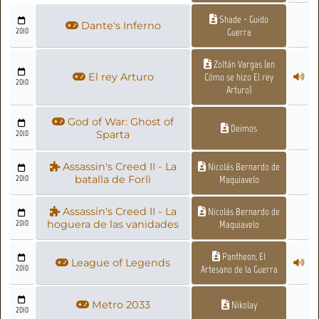
Shade - Guido
Dante's Inferno
2010
Guerra
Zoltán Vargas (en
El rey Arturo
Cómo se hizo El rey
2010
Arturo)
God of War: Ghost of
Deimos
2010
Sparta
Assassin's Creed II - La
Nicolás Bernardo de
2010
batalla de Forlì
Maquiavelo
Assassin's Creed II - La
Nicolás Bernardo de
2010
hoguera de las vanidades
Maquiavelo
Pantheon, El
League of Legends
2010
Artesano de la Guerra
Metro 2033
Nikolay
2010