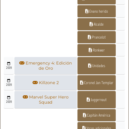
Enano herido
Alcalde
Prancelot
Ronkwer
Emergency 4: Edición
Unidades
2009
de Oro
Killzone 2
Coronel Jan Templar
2009
Marvel Super Hero
Juggernaut
2009
Squad
Capitán América
Voces adicionales