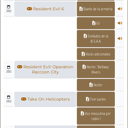
Resident Evil 6
Dueño de la armería
2012
Gil
Soldados de la
B.S.A.A.
Voces adicionales
Resident Evil: Operation
Hector 'Beltway'
2012
Raccoon City
Hivers
Vector
Take On Helicopters
Tom Larkin
2012
Voz masculina por
radio 1