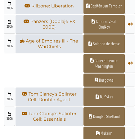
Killzone: Liberation
Capitán Jan Templar
2006
Panzers (Doblaje FX
General Vasili
2006
2006)
Chuikov
Age of Empires III - The
Soldado de Hesse
2006
WarChiefs
General George
Washington
Burgoyne
Tom Clancy's Splinter
BJ Sykes
2006
Cell: Double Agent
Tom Clancy's Splinter
Douglas Shetland
2006
Cell: Essentials
Maksim