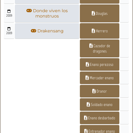
Donde viven los
Douglas
2009
monstruos
Drakensang
Herrero
2009
Cazador de
dragones
Enano perezoso
Mercader enano
Dranor
Soldado enano
Enano desbarbado
Entrenador enano