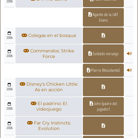
2006
Agente de la UAT
Evans
Colegas en el bosque
2006
Commandos: Strike
Soldado noruego
2006
Force
Pierre (Resistente)
Disney's Chicken Little:
2006
As en acción
El padrino: El
John (padre del
2006
videojuego
jugador)
Far Cry Instincts:
2006
Evolution