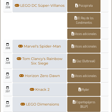
LEGO DC Súper-Villanos
Psicopirata
2018
El Rey de los
Condimentos
Voces adicionales
Marvel's Spider-Man
Voces adicionales
2018
Tom Clancy's Rainbow
Glaz (Outbreak)
2018
Six: Siege
Horizon Zero Dawn
Voces adicionales
2017
Knack 2
Ryder
2017
Espantapájaros
LEGO Dimensions
2017
(BLLP)