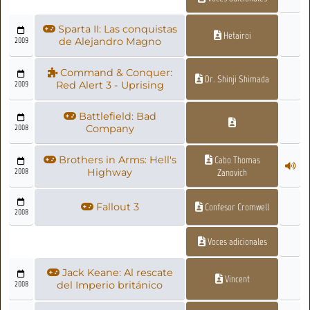
Sparta II: Las conquistas
Hetairoi
2009
de Alejandro Magno
Command & Conquer:
Dr. Shinji Shimada
2009
Red Alert 3 - Uprising
Battlefield: Bad
2008
Company
Brothers in Arms: Hell's
Cabo Thomas
2008
Highway
Zanovich
Fallout 3
Confesor Cromwell
2008
Voces adicionales
Jack Keane: Al rescate
Vincent
2008
del Imperio británico