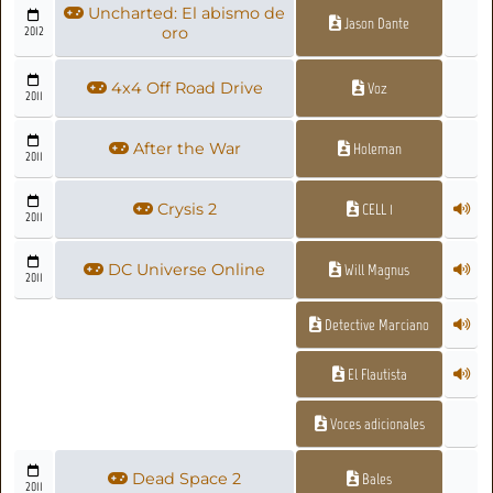
Uncharted: El abismo de
Jason Dante
2012
oro
4x4 Off Road Drive
Voz
2011
After the War
Holeman
2011
Crysis 2
CELL 1
2011
DC Universe Online
Will Magnus
2011
Detective Marciano
El Flautista
Voces adicionales
Dead Space 2
Bales
2011