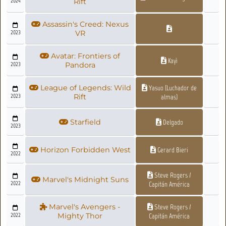
2024
Rift
Assassin's Creed: Nexus
2023
VR
Avatar: Frontiers of
Kayì
2023
Pandora
League of Legends: Wild
Yasuo (Luchador de
2023
Rift
almas)
Starfield
Delgado
2023
Horizon Forbidden West
Gerard Bieri
2022
Steve Rogers /
Marvel's Midnight Suns
2022
Capitán América
Marvel's Avengers -
Steve Rogers /
2022
Mighty Thor
Capitán América