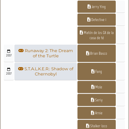
Jerry Ying
Detective 1
Matón de los GK de la
casa de té
Runaway 2: The Dream
Brian Basco
2007
of the Turtle
S.T.A.L.K.E.R.: Shadow of
Fang
2007
Chernobyl
Mole
Seriy
Arnie
Stalker loco