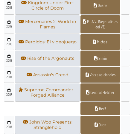
Kingdom Under Fire:
Duane
2008
Circle of Doom
Mercenaries 2: World in
P.L.A.V. (Separatistas
2008
Flames
del VZ)
Perdidos: El videojuego
Michael
2008
Rise of the Argonauts
Sinón
2008
Assassin's Creed
Voces adicionales
2007
Supreme Commander -
General Fletcher
2007
Forged Alliance
Hex5
John Woo Presents:
Duan
2007
Stranglehold