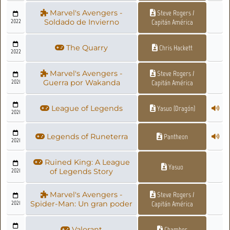
Marvel's Avengers -
Steve Rogers /
2022
Soldado de Invierno
Capitán América
The Quarry
Chris Hackett
2022
Marvel's Avengers -
Steve Rogers /
2021
Guerra por Wakanda
Capitán América
League of Legends
Yasuo (Dragón)
2021
Legends of Runeterra
Pantheon
2021
Ruined King: A League
Yasuo
2021
of Legends Story
Marvel's Avengers -
Steve Rogers /
2021
Spider-Man: Un gran poder
Capitán América
Valorant
Chamber