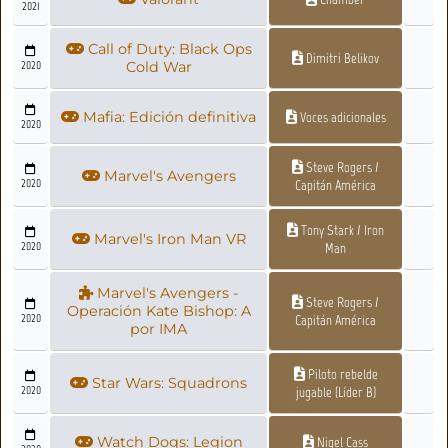
2021
Call of Duty: Black Ops
Dimitri Belikov
2020
Cold War
Mafia: Edición definitiva
Voces adicionales
2020
Steve Rogers /
Marvel's Avengers
2020
Capitán América
Tony Stark / Iron
Marvel's Iron Man VR
2020
Man
Marvel's Avengers -
Steve Rogers /
Operación Kate Bishop: A
2020
Capitán América
por IMA
Piloto rebelde
Star Wars: Squadrons
2020
jugable (Líder B)
Watch Dogs: Legion
Nigel Cass