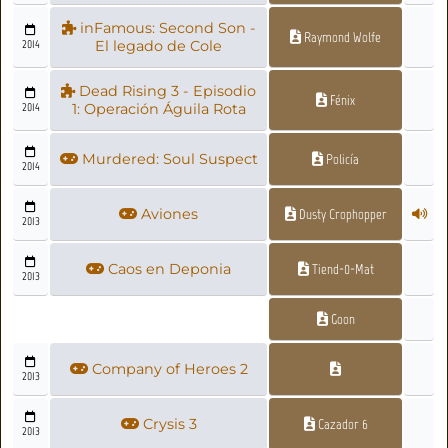
inFamous: Second Son -
Raymond Wolfe
2014
El legado de Cole
Dead Rising 3 - Episodio
Fénix
2014
1: Operación Águila Rota
Murdered: Soul Suspect
Policía
2014
Aviones
Dusty Crophopper
2013
Caos en Deponia
Tiend-0-Mat
2013
Goon
Company of Heroes 2
2013
Crysis 3
Cazador 6
2013