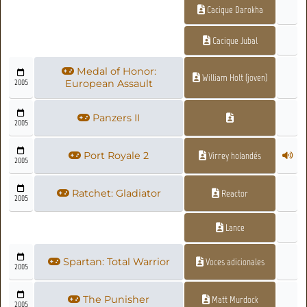
Cacique Darokha
Cacique Jubal
Medal of Honor:
William Holt (joven)
2005
European Assault
Panzers II
2005
Port Royale 2
Virrey holandés
2005
Ratchet: Gladiator
Reactor
2005
Lance
Spartan: Total Warrior
Voces adicionales
2005
The Punisher
Matt Murdock
2005