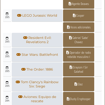
Agente Deaves
LEGO Jurassic World
Cooper
2015
Voces adicionales
Resident Evil:
Gabriel 'Gabe'
2015
Revelations 2
Chavez
Operador de radio
Star Wars: Battlefront
2015
rebelde masculino 1
Grayson / Sir
The Order: 1886
2015
Galahad
Tom Clancy's Rainbow
Glaz
2015
Six: Siege
Aviones: Equipo de
Dusty Crophooper
2014
rescate