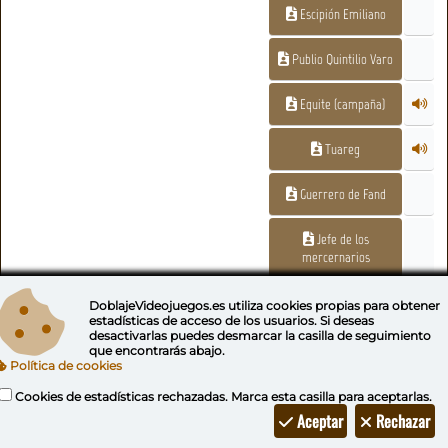
Escipión Emiliano
Publio Quintilio Varo
Equite (campaña)
Tuareg
Guerrero de Fand
Jefe de los
mercernarios
Iomhar (en la
DoblajeVideojuegos.es utiliza
cookies propias
para obtener
campaña)
estadísticas de acceso de los usuarios. Si deseas
desactivarlas puedes
desmarcar la casilla de seguimiento
que encontrarás abajo.
Héroe Britano
Política de cookies
Cookies de estadísticas rechazadas. Marca esta casilla para aceptarlas.
Crasius (sust.)
Aceptar
Rechazar