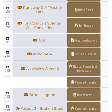
Runaway 3: A Twist of
Brian Basco
2010
Fate
Tom Clancy's Splinter
Ben Hansen
2010
Cell: Conviction
Aion
Aegir (Sustitución)
2009
Anno 1404
Sir Gavin Langton
2009
Nicolás Bernardo de
Assassin's Creed II
2009
Maquiavelo
Voces adicionales
Brütal Legend
Headbanger 2
2009
Fallout 3 - Broken Steel
Voces adicionales
2009