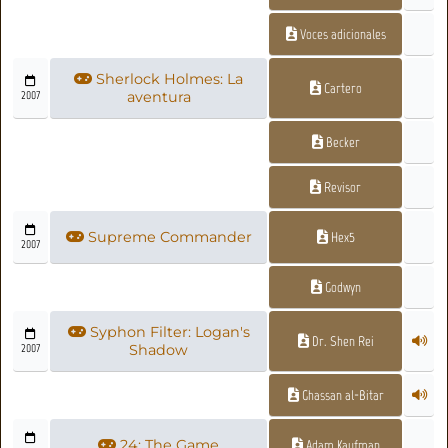
Voces adicionales
Sherlock Holmes: La
Cartero
2007
aventura
Becker
Revisor
Supreme Commander
Hex5
2007
Godwyn
Syphon Filter: Logan's
Dr. Shen Rei
2007
Shadow
Ghassan al-Bitar
24: The Game
Adam Kaufman