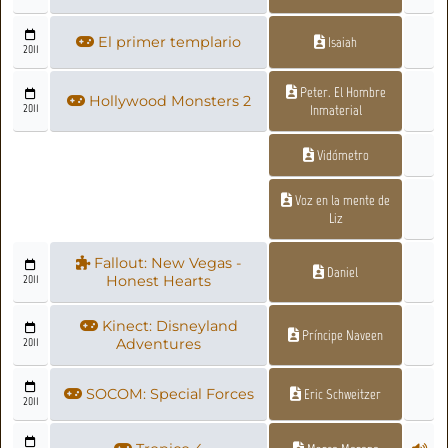
El primer templario
Isaiah
2011
Peter. El Hombre
Hollywood Monsters 2
2011
Inmaterial
Vidómetro
Voz en la mente de
Liz
Fallout: New Vegas -
Daniel
2011
Honest Hearts
Kinect: Disneyland
Príncipe Naveen
2011
Adventures
SOCOM: Special Forces
Eric Schweitzer
2011