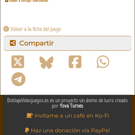
Añadir o corregir información
Volver a la ficha del juego
Compartir
DoblajeVideojuegos.es es un proyecto sin ánimo de lucro creado
por
Yova Turnes
Invítame a un café en Ko-Fi
Haz una donación vía PayPal