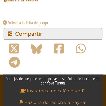
Añadir o corregir información
Volver a la ficha del juego
Compartir
DoblajeVideojuegos.es es un proyecto sin ánimo de lucro creado
por
Yova Turnes
Invítame a un café en Ko-Fi
Haz una donación vía PayPal