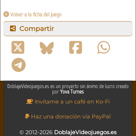
Volver a la ficha del juego
Compartir
DoblajeVideojuegos.es es un proyecto sin ánimo de lucro creado
por
Yova Turnes
Invítame a un café en Ko-Fi
Haz una donación vía PayPal
© 2012-2026
DoblajeVideojuegos.es