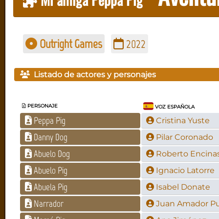
Outright Games
2022
Listado de actores y personajes
PERSONAJE
VOZ ESPAÑOLA
Peppa Pig
Cristina Yuste
Danny Dog
Pilar Coronado
Abuelo Dog
Roberto Encina
Abuelo Pig
Ignacio Latorre
Abuela Pig
Isabel Donate
Narrador
Juan Amador Pu