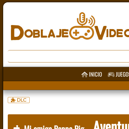
INICIO
JUEGO
DLC
Aventur
Mi amiga Peppa Pig