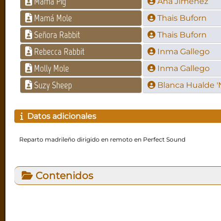
Mamá Pig
Ana Jiménez
Mamá Mole
Thais Buforn
Señora Rabbit
Thais Buforn
Rebecca Rabbit
Inma Gallego
Molly Mole
Inma Gallego
Suzy Sheep
Blanca Hualde 'N
Datos adicionales
Reparto madrileño dirigido en remoto en Perfect Sound
Contenidos