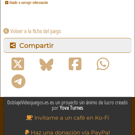
Añadir o corregir información
Volver a la ficha del juego
Compartir
DoblajeVideojuegos.es es un proyecto sin ánimo de lucro creado
por
Yova Turnes
Invítame a un café en Ko-Fi
Haz una donación vía PayPal