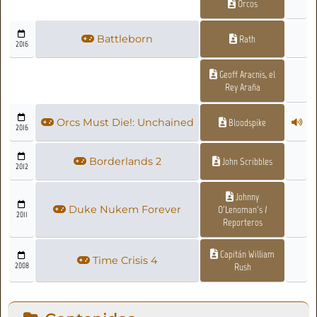
Orcos
Battleborn
Rath
2016
Geoff Aracnis, el
Rey Araña
Orcs Must Die!: Unchained
Bloodspike
2016
Borderlands 2
John Scribbles
2012
Johnny
Duke Nukem Forever
O'Lenoman's /
2011
Reporteros
Capitán William
Time Crisis 4
2008
Rush