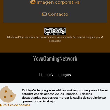
Imagen corporativa
Contacto
Esta obra está bajo una licencia de Creative Commons Reconocimiento-NoComercial-CompartirIgual 4.0
Internacional
YovaGamingNetwork
DoblajeVideojuegos
DeVuego
DoblajeVideojuegos.es utiliza
cookies propias
para obtener
estadísticas de acceso de los usuarios. Si deseas
DeVuego GAL
desactivarlas puedes
desmarcar la casilla de seguimiento
que encontrarás abajo.
Política de cookies
DeVuego LATAM