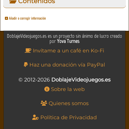
Contenidos
Añadir o corregir información
DoblajeVideojuegos.es es un proyecto sin ánimo de lucro creado
por
Yova Turnes
Invítame a un café en Ko-Fi
Haz una donación vía PayPal
© 2012-2026
DoblajeVideojuegos.es
Sobre la web
Quienes somos
Política de Privacidad