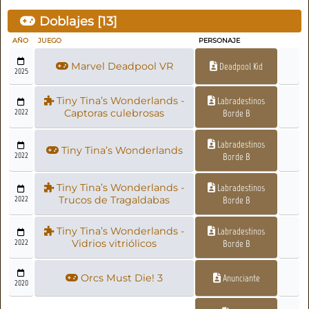
Doblajes [
13
]
AÑO
JUEGO
PERSONAJE
Marvel Deadpool VR
Deadpool Kid
2025
Tiny Tina’s Wonderlands -
Labradestinos
2022
Captoras culebrosas
Borde B
Labradestinos
Tiny Tina’s Wonderlands
2022
Borde B
Tiny Tina’s Wonderlands -
Labradestinos
2022
Trucos de Tragaldabas
Borde B
Tiny Tina’s Wonderlands -
Labradestinos
2022
Vidrios vitriólicos
Borde B
Orcs Must Die! 3
Anunciante
2020