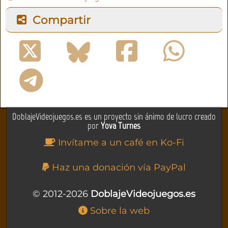
Compartir
DoblajeVideojuegos.es es un proyecto sin ánimo de lucro creado
por
Yova Turnes
Invítame a un café en Ko-Fi
Haz una donación vía PayPal
© 2012-2026
DoblajeVideojuegos.es
Sobre la web