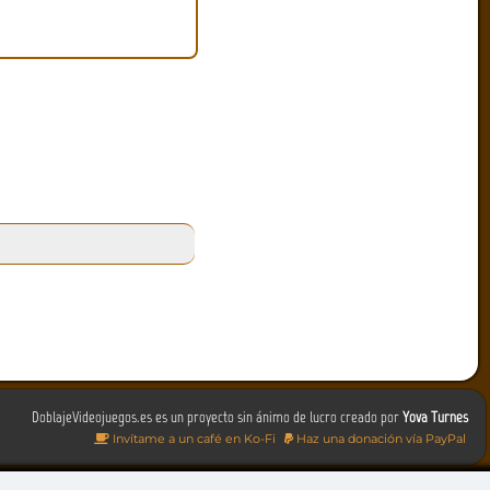
DoblajeVideojuegos.es es un proyecto sin ánimo de lucro creado por
Yova Turnes
Invítame a un café en Ko-Fi
Haz una donación vía PayPal