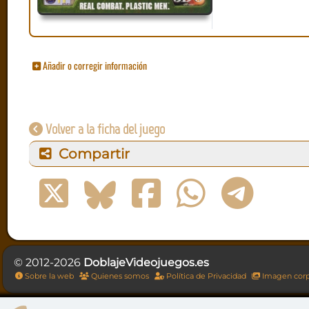
Añadir o corregir información
Volver a la ficha del juego
Compartir
© 2012-2026
DoblajeVideojuegos.es
Sobre la web
Quienes somos
Política de Privacidad
Imagen corp