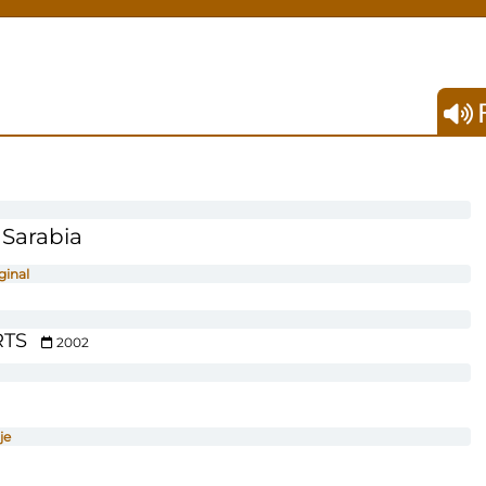
F
 Sarabia
ginal
RTS
2002
je