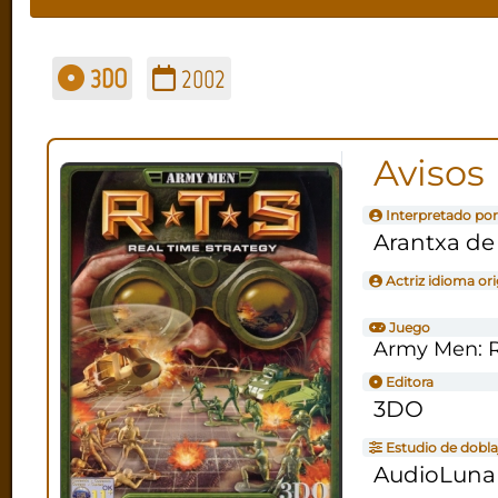
3DO
2002
Avisos
Interpretado por
Arantxa de
Actriz idioma ori
Juego
Army Men: 
Editora
3DO
Estudio de dobla
AudioLuna