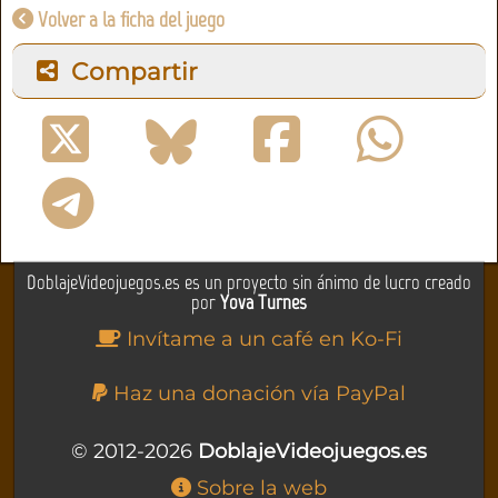
Volver a la ficha del juego
Compartir
DoblajeVideojuegos.es es un proyecto sin ánimo de lucro creado
por
Yova Turnes
Invítame a un café en Ko-Fi
Haz una donación vía PayPal
© 2012-2026
DoblajeVideojuegos.es
Sobre la web