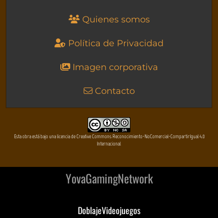
Quienes somos
Política de Privacidad
Imagen corporativa
Contacto
Esta obra está bajo una licencia de Creative Commons Reconocimiento-NoComercial-CompartirIgual 4.0
Internacional
YovaGamingNetwork
DoblajeVideojuegos