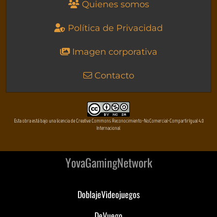
Quienes somos
Política de Privacidad
Imagen corporativa
Contacto
Esta obra está bajo una licencia de Creative Commons Reconocimiento-NoComercial-CompartirIgual 4.0
Internacional
YovaGamingNetwork
DoblajeVideojuegos
DeVuego