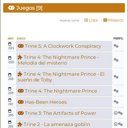
Juegos [9]
Lista
Mosaico
Mostrar como
PERFIL
AÑO
JUEGO
Trine 5: A Clockwork Conspiracy
2023
Trine 4: The Nightmare Prince -
2020
Melodía del misterio
Trine 4: The Nightmare Prince - El
2019
sueño de Toby
Trine 4: The Nightmare Prince
2019
Has-Been Heroes
2017
Trine 3: The Artifacts of Power
2015
Trine 2 - La amenaza goblin
2012