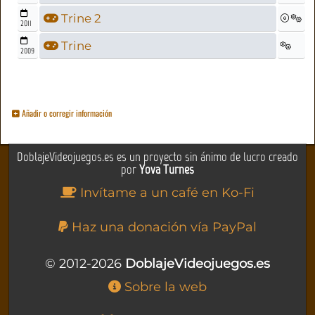
Trine 2
2011
Trine
2009
Añadir o corregir información
DoblajeVideojuegos.es es un proyecto sin ánimo de lucro creado
por
Yova Turnes
Invítame a un café en Ko-Fi
Haz una donación vía PayPal
© 2012-2026
DoblajeVideojuegos.es
Sobre la web