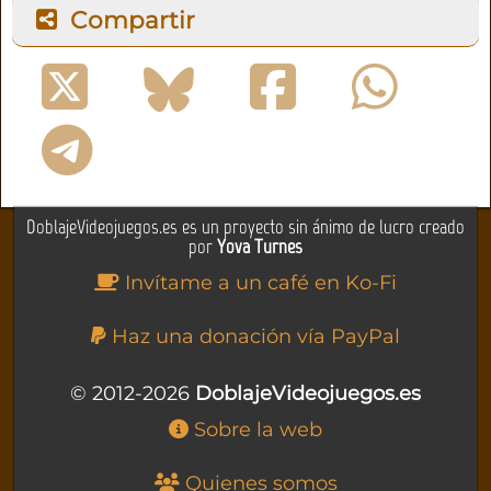
Compartir
DoblajeVideojuegos.es es un proyecto sin ánimo de lucro creado
por
Yova Turnes
Invítame a un café en Ko-Fi
Haz una donación vía PayPal
© 2012-2026
DoblajeVideojuegos.es
Sobre la web
Quienes somos