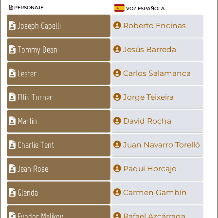
PERSONAJE
VOZ ESPAÑOLA
Joseph Capelli
Roberto Encinas
Tommy Dean
Jesús Barreda
Lester
Carlos Salamanca
Ellis Turner
Jorge Teixeira
Martin
David Rocha
Charlie Tent
Juan Navarro Torelló
Jean Rose
Paqui Horcajo
Glenda
Carmen Gambín
Fyodor Malikov
Rafael Azcárraga