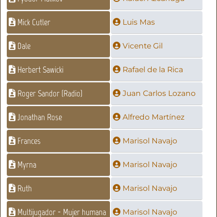
Mick Cutler
Luis Mas
Dale
Vicente Gil
Herbert Sawicki
Rafael de la Rica
Roger Sandor (Radio)
Juan Carlos Lozano
Jonathan Rose
Alfredo Martínez
Frances
Marisol Navajo
Myrna
Marisol Navajo
Ruth
Marisol Navajo
Multijugador - Mujer humana
Marisol Navajo