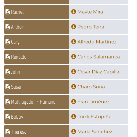
Rachel
Mayte Mira
Arthur
Pedro Tena
Gary
Alfredo Martínez
Renaldo
Carlos Salamanca
John
César Díaz Capilla
Susan
Charo Soria
Multijugador - Humano
Fran Jiménez
Bobby
Jordi Estupiñá
Theresa
María Sánchez