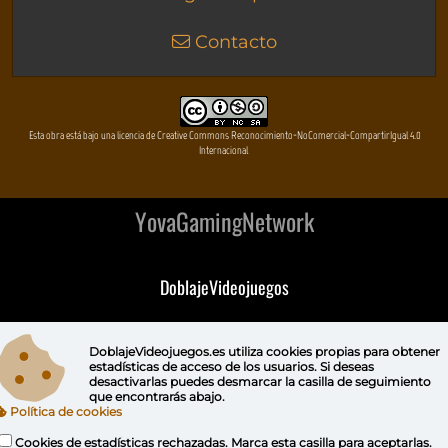
Contacto
Esta obra está bajo una licencia de Creative Commons Reconocimiento-NoComercial-CompartirIgual 4.0
Internacional
YovaGamingNetwork
DoblajeVideojuegos
DeVuego
DoblajeVideojuegos.es utiliza
cookies propias
para obtener
estadísticas de acceso de los usuarios. Si deseas
DeVuego GAL
desactivarlas puedes
desmarcar la casilla de seguimiento
que encontrarás abajo.
Política de cookies
DeVuego LATAM
Cookies de estadísticas rechazadas. Marca esta casilla para aceptarlas.