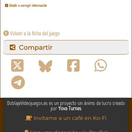
Añadir o corregir información
Volver a la ficha del juego
Compartir
DoblajeVideojuegos.es es un proyecto sin ánimo de lucro creado
por
Yova Turnes
Invítame a un café en Ko-Fi