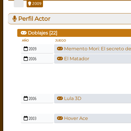
2009
Perfil Actor
Doblajes [
22
]
AÑO
JUEGO
2009
Memento Mori: El secreto de 
2006
El Matador
2006
Lula 3D
2003
Hover Ace