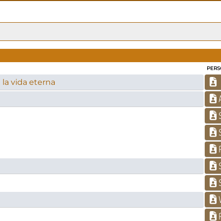
PERS
la vida eterna
A
S
S
P
S
S
V
P