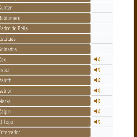
unter
aldomero
adre de Bella
statuas
oldados
Zax
ispur
aleth
elnor
arka
alpin
l Topo
nterrador