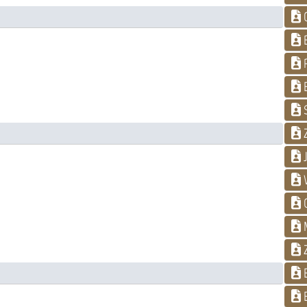
G
B
P
E
S
J
V
G
M
Z
E
E