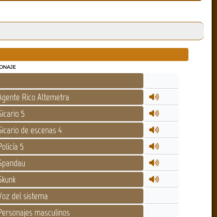
ONAJE
gente Rico Altemetra
icario 5
icario de escenas 4
olicía 5
pandau
kunk
oz del sistema
ersonajes masculinos