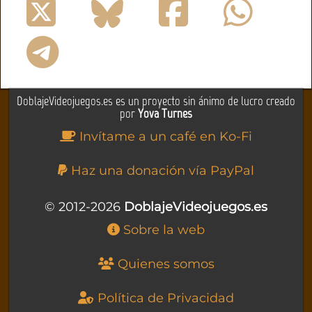
DoblajeVideojuegos.es es un proyecto sin ánimo de lucro creado
por
Yova Turnes
Invítame a un café en Ko-Fi
Haz una donación vía PayPal
© 2012-2026
DoblajeVideojuegos.es
Sobre la web
Quienes somos
Política de Privacidad