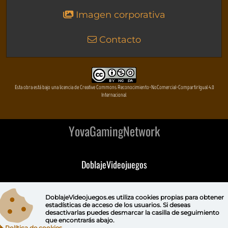
Imagen corporativa
Contacto
Esta obra está bajo una licencia de Creative Commons Reconocimiento-NoComercial-CompartirIgual 4.0
Internacional
YovaGamingNetwork
DoblajeVideojuegos
DeVuego
DoblajeVideojuegos.es utiliza
cookies propias
para obtener
estadísticas de acceso de los usuarios. Si deseas
DeVuego GAL
desactivarlas puedes
desmarcar la casilla de seguimiento
que encontrarás abajo.
Política de cookies