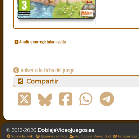
Añadir o corregir información
Volver a la ficha del juego
Compartir
© 2012-2026
DoblajeVideojuegos.es
Sobre la web
Quienes somos
Política de Privacidad
Imagen corp