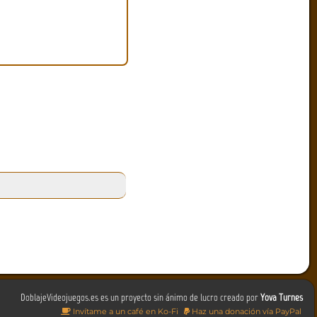
DoblajeVideojuegos.es es un proyecto sin ánimo de lucro creado por
Yova Turnes
Invítame a un café en Ko-Fi
Haz una donación vía PayPal