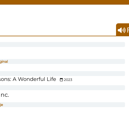
F
ginal
sons: A Wonderful Life
2023
Inc.
je