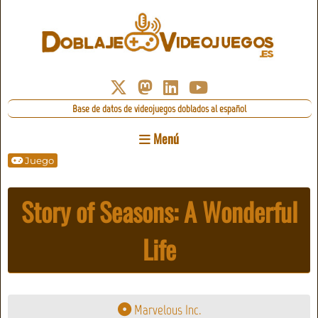
Base de datos de videojuegos doblados al español
Menú
Juego
Story of Seasons: A Wonderful
Life
Marvelous Inc.