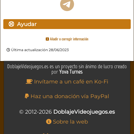
Ayudar
Añadir o corregir información
Última actualización 28/06/2023
DoblajeVideojuegos.es es un proyecto sin ánimo de lucro creado
por
Yova Turnes
Invítame a un café en Ko-Fi
Haz una donación vía PayPal
© 2012-2026
DoblajeVideojuegos.es
Sobre la web