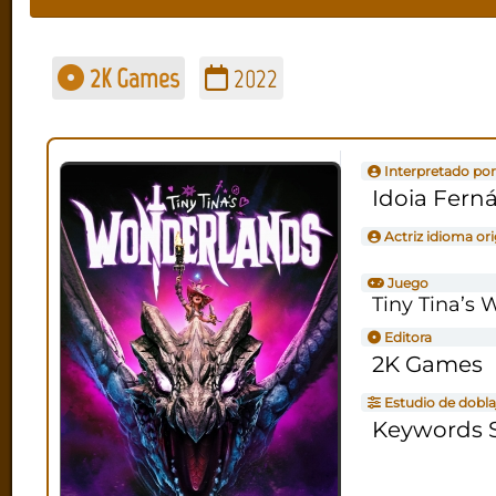
2K Games
2022
Interpretado por
Idoia Fern
Actriz idioma ori
Juego
Tiny Tina’s
Editora
2K Games
Estudio de dobla
Keywords S