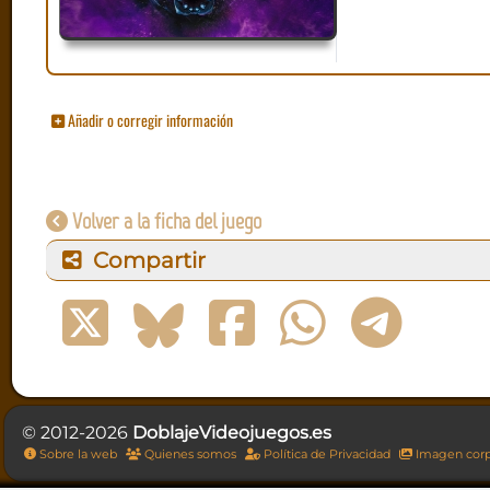
Añadir o corregir información
Volver a la ficha del juego
Compartir
© 2012-2026
DoblajeVideojuegos.es
Sobre la web
Quienes somos
Política de Privacidad
Imagen corp