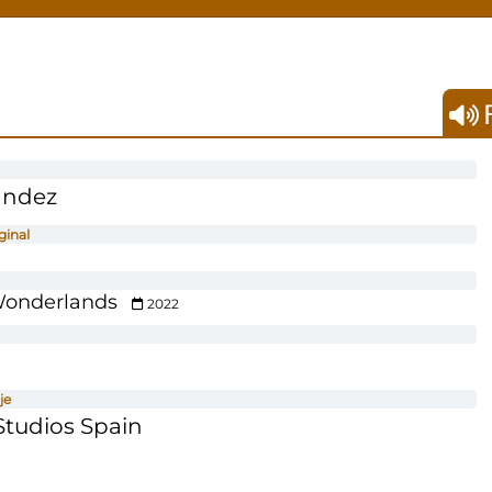
F
ández
ginal
 Wonderlands
2022
je
tudios Spain