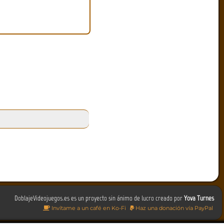
DoblajeVideojuegos.es es un proyecto sin ánimo de lucro creado por
Yova Turnes
Invítame a un café en Ko-Fi
Haz una donación vía PayPal