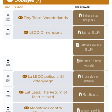
Doblajes [
7
]
AÑO
JUEGO
PERSONAJE
Señor de los
Tiny Tina’s Wonderlands
2022
Dragones
LEGO Dimensions
Batman (BLLP)
2017
Batman Excalibur
(BLLP)
Batman (La Lego
2016
Película)
La LEGO película: El
Bruce Wayne /
2014
videojuego
Batman
Eat Lead: The Return of
Matt Hazard
2009
Matt Hazard
Monstruos contra
Eslabón perdido
2009