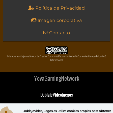
Política de Privacidad
Imagen corporativa
Contacto
Esta obra está bajo una licencia de Creative Commons Reconocimiento-NoComercial-CompartirIgual 4.0
Internacional
YovaGamingNetwork
DoblajeVideojuegos
DeVuego
DoblajeVideojuegos.es utiliza
cookies propias
para obtener