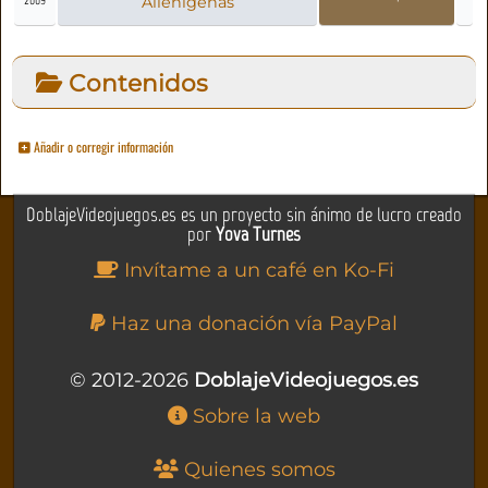
Alienígenas
Contenidos
Añadir o corregir información
DoblajeVideojuegos.es es un proyecto sin ánimo de lucro creado
por
Yova Turnes
Invítame a un café en Ko-Fi
Haz una donación vía PayPal
© 2012-2026
DoblajeVideojuegos.es
Sobre la web
Quienes somos