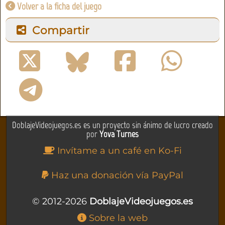
Volver a la ficha del juego
Compartir
DoblajeVideojuegos.es es un proyecto sin ánimo de lucro creado
por
Yova Turnes
Invítame a un café en Ko-Fi
Haz una donación vía PayPal
© 2012-2026
DoblajeVideojuegos.es
Sobre la web