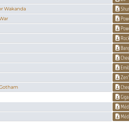
Shur
por Wakanda
Pow
 War
Pow
Rock
Bang
Chee
Emil
Zen'
Chee
e Gotham
Giga
Médi
Médi