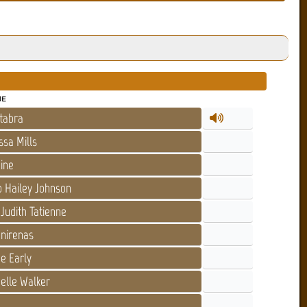
JE
tabra
ssa Mills
ine
 Hailey Johnson
Judith Tatienne
irenas
e Early
elle Walker