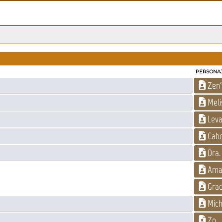
PERSONA
Zen'
Meli
Leva
Cabo
Dra. 
Aman
Grac
Mich
Zo