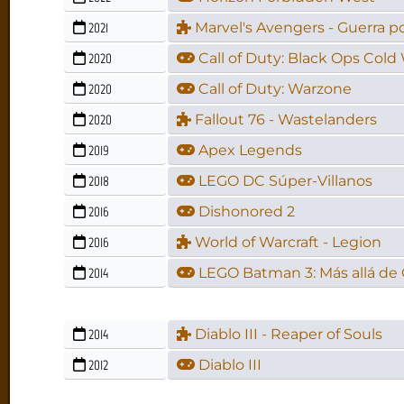
2021
Marvel's Avengers - Guerra 
2020
Call of Duty: Black Ops Cold
2020
Call of Duty: Warzone
2020
Fallout 76 - Wastelanders
2019
Apex Legends
2018
LEGO DC Súper-Villanos
2016
Dishonored 2
2016
World of Warcraft - Legion
2014
LEGO Batman 3: Más allá d
2014
Diablo III - Reaper of Souls
2012
Diablo III