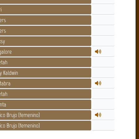
i
ers
ers
sy
alore
tah
y Kaldwin
tabra
tah
nta
co Brujo (femenino)
co Brujo (femenino)