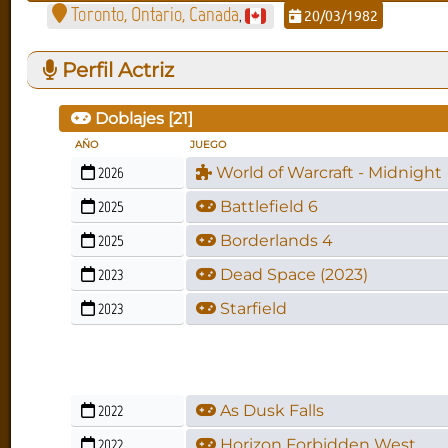
Toronto, Ontario, Canada
20/03/1982
,
Perfil Actriz
Doblajes [
21
]
AÑO
JUEGO
2026
World of Warcraft - Midnight
2025
Battlefield 6
2025
Borderlands 4
2023
Dead Space (2023)
2023
Starfield
2022
As Dusk Falls
2022
Horizon Forbidden West