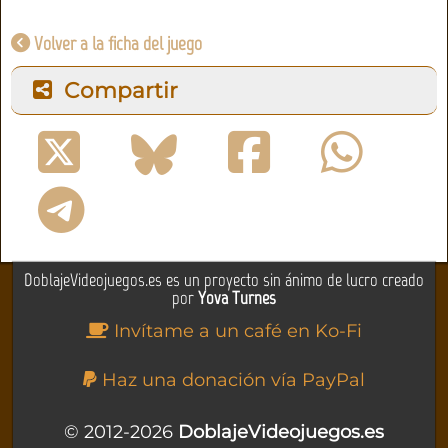
Volver a la ficha del juego
Compartir
DoblajeVideojuegos.es es un proyecto sin ánimo de lucro creado
por
Yova Turnes
Invítame a un café en Ko-Fi
Haz una donación vía PayPal
© 2012-2026
DoblajeVideojuegos.es