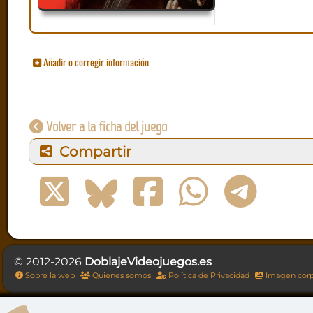
Añadir o corregir información
Volver a la ficha del juego
Compartir
© 2012-2026
DoblajeVideojuegos.es
Sobre la web
Quienes somos
Política de Privacidad
Imagen corp