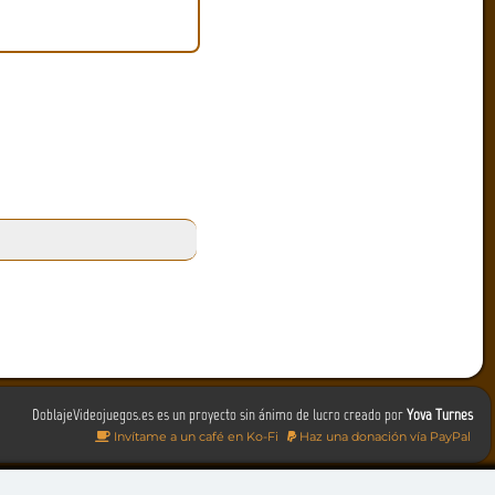
DoblajeVideojuegos.es es un proyecto sin ánimo de lucro creado por
Yova Turnes
Invítame a un café en Ko-Fi
Haz una donación vía PayPal