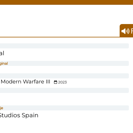
F
al
ginal
: Modern Warfare III
2023
je
tudios Spain