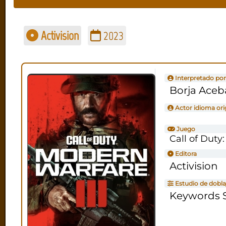
Activision
2023
Interpretado por
Borja Aceb
Actor idioma ori
Juego
Call of Duty
Editora
Activision
Estudio de dobla
Keywords S