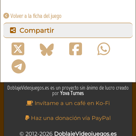
Volver a la ficha del juego
Compartir
DoblajeVideojuegos.es es un proyecto sin ánimo de lucro creado
por
Yova Turnes
Invítame a un café en Ko-Fi
Haz una donación vía PayPal
© 2012-2026
DoblajeVideojuegos.es