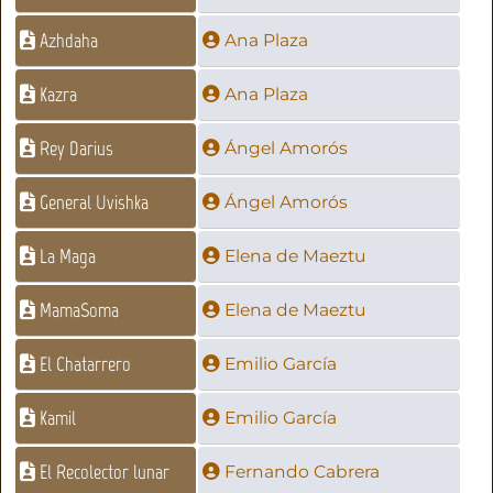
Azhdaha
Ana Plaza
Kazra
Ana Plaza
Rey Darius
Ángel Amorós
General Uvishka
Ángel Amorós
La Maga
Elena de Maeztu
MamaSoma
Elena de Maeztu
El Chatarrero
Emilio García
Kamil
Emilio García
El Recolector lunar
Fernando Cabrera