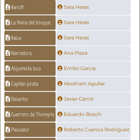
Karsift
Sara Heras
La Reina del bosque
Sara Heras
Kalux
Sara Heras
Narradora
Ana Plaza
Alquimista loco
Emilio García
Capitán pirata
Abraham Aguilar
Desertor
Javier Gámir
Guerrero de Thomyris
Eduardo Bosch
Pescador
Roberto Cuenca Rodríguez