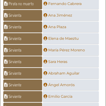
Pirata no muerto
Fernando Cabrera
Sirvienta
Ana Jiménez
Sirvienta
Ana Plaza
Sirvienta
Elena de Maeztu
Sirvienta
María Pérez Moreno
Sirvienta
Sara Heras
Sirviente
Abraham Aguilar
Sirviente
Ángel Amorós
Sirviente
Emilio García