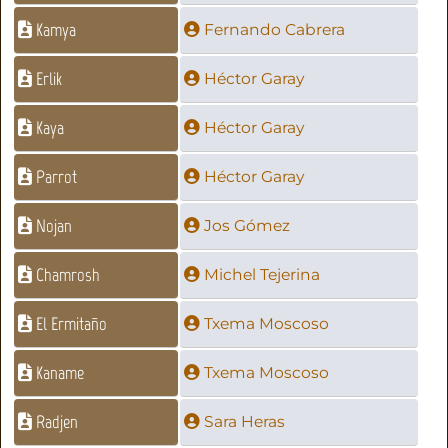
Kamya
Fernando Cabrera
Erlik
Héctor Garay
Kaya
Héctor Garay
Parrot
Héctor Garay
Nojan
Jos Gómez
Chamrosh
Michel Tejerina
El Ermitaño
Txema Moscoso
Kaname
Txema Moscoso
Radjen
Sara Heras