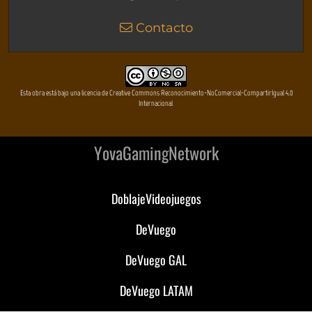
Contacto
Esta obra está bajo una licencia de Creative Commons Reconocimiento-NoComercial-CompartirIgual 4.0
Internacional
YovaGamingNetwork
DoblajeVideojuegos
DeVuego
DeVuego GAL
DeVuego LATAM