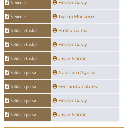
Sirviente
Héctor Garay
Sirviente
Txema Moscoso
Soldado kushán
Emilio García
Soldado kushán
Héctor Garay
Soldado kushán
Javier Gámir
Soldado persa
Abraham Aguilar
Soldado persa
Fernando Cabrera
Soldado persa
Héctor Garay
Soldado persa
Javier Gámir