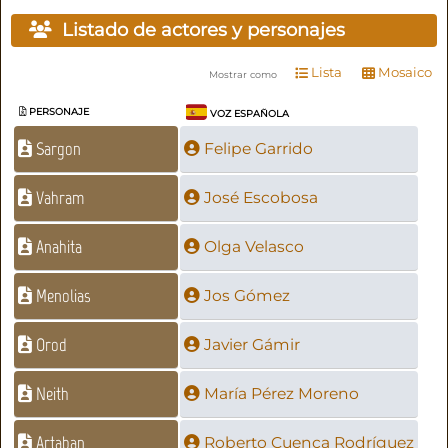
Listado de actores y personajes
Lista
Mosaico
Mostrar como
PERSONAJE
VOZ ESPAÑOLA
Sargon
Felipe Garrido
Vahram
José Escobosa
Anahita
Olga Velasco
Menolias
Jos Gómez
Orod
Javier Gámir
Neith
María Pérez Moreno
Artaban
Roberto Cuenca Rodríguez