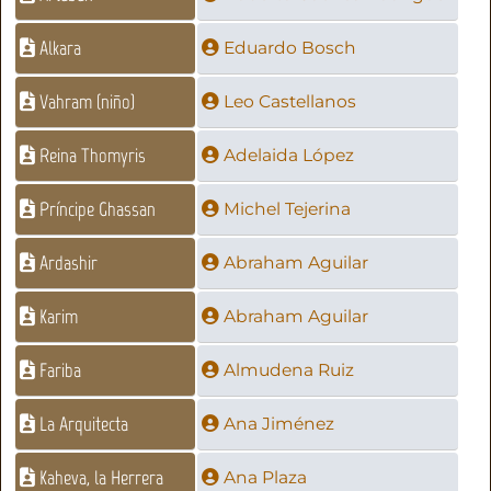
Alkara
Eduardo Bosch
Vahram (niño)
Leo Castellanos
Reina Thomyris
Adelaida López
Príncipe Ghassan
Michel Tejerina
Ardashir
Abraham Aguilar
Karim
Abraham Aguilar
Fariba
Almudena Ruiz
La Arquitecta
Ana Jiménez
Kaheva, la Herrera
Ana Plaza