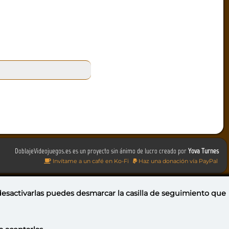
DoblajeVideojuegos.es es un proyecto sin ánimo de lucro creado por
Yova Turnes
Invítame a un café en Ko-Fi
Haz una donación vía PayPal
 desactivarlas puedes
desmarcar la casilla de seguimiento
que