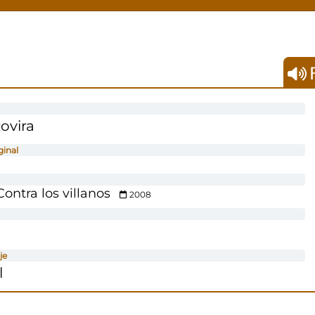
F
ovira
ginal
ontra los villanos
2008
je
l