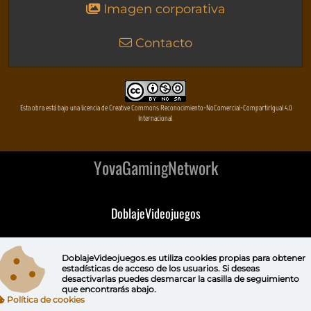
Imagen corporativa
Contacto
Esta obra está bajo una licencia de Creative Commons Reconocimiento-NoComercial-CompartirIgual 4.0
Internacional
YovaGamingNetwork
DoblajeVideojuegos
DeVuego
DoblajeVideojuegos.es utiliza
cookies propias
para obtener
estadísticas de acceso de los usuarios. Si deseas
DeVuego GAL
desactivarlas puedes
desmarcar la casilla de seguimiento
que encontrarás abajo.
Política de cookies
DeVuego LATAM