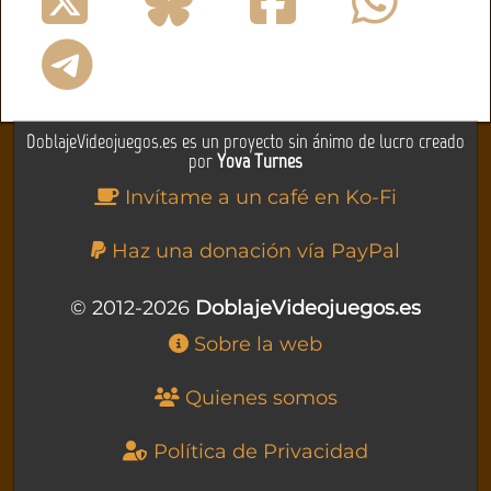
DoblajeVideojuegos.es es un proyecto sin ánimo de lucro creado
por
Yova Turnes
Invítame a un café en Ko-Fi
Haz una donación vía PayPal
© 2012-2026
DoblajeVideojuegos.es
Sobre la web
Quienes somos
Política de Privacidad