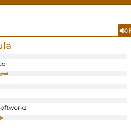
F
ula
co
ginal
Softworks
je