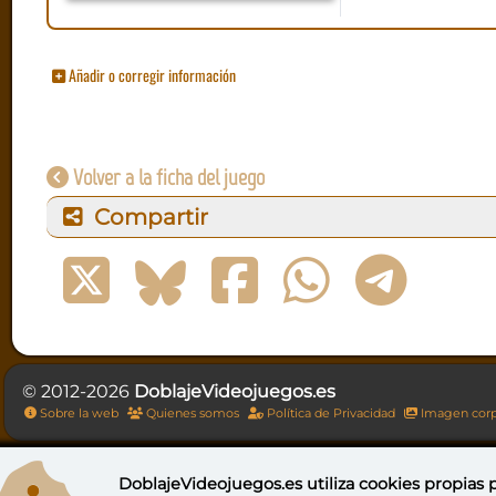
Añadir o corregir información
Volver a la ficha del juego
Compartir
© 2012-2026
DoblajeVideojuegos.es
Sobre la web
Quienes somos
Política de Privacidad
Imagen corp
DoblajeVideojuegos.es utiliza
cookies propias
p