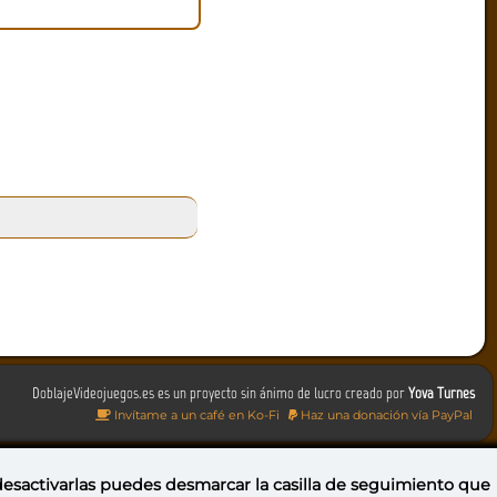
DoblajeVideojuegos.es es un proyecto sin ánimo de lucro creado por
Yova Turnes
Invítame a un café en Ko-Fi
Haz una donación vía PayPal
 desactivarlas puedes
desmarcar la casilla de seguimiento
que