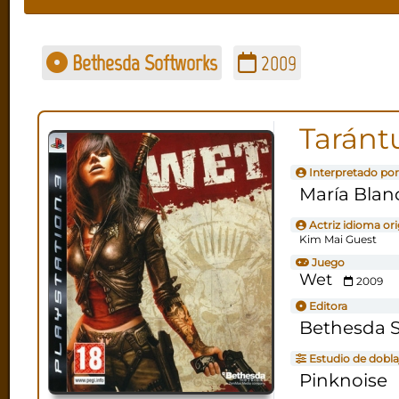
Bethesda Softworks
2009
Taránt
Interpretado por
María Blan
Actriz idioma ori
Kim Mai Guest
Juego
Wet
2009
Editora
Bethesda 
Estudio de dobla
Pinknoise