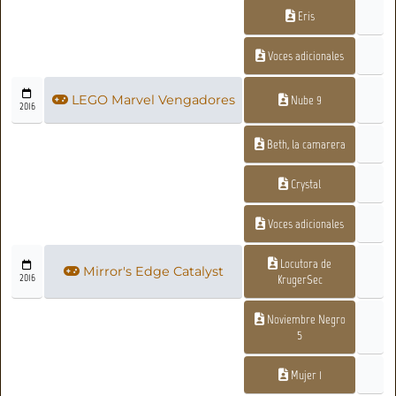
Eris
Voces adicionales
LEGO Marvel Vengadores
Nube 9
2016
Beth, la camarera
Crystal
Voces adicionales
Locutora de
Mirror's Edge Catalyst
2016
KrugerSec
Noviembre Negro
5
Mujer 1