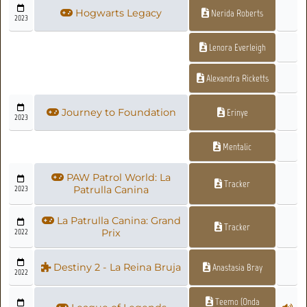
Hogwarts Legacy
Nerida Roberts
2023
Lenora Everleigh
Alexandra Ricketts
Journey to Foundation
Erinye
2023
Mentalic
PAW Patrol World: La
Tracker
2023
Patrulla Canina
La Patrulla Canina: Grand
Tracker
2022
Prix
Destiny 2 - La Reina Bruja
Anastasia Bray
2022
Teemo (Onda