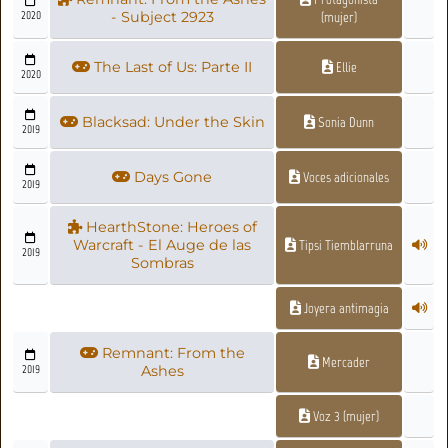
2020
- Subject 2923
(mujer)
The Last of Us: Parte II
Ellie
2020
Blacksad: Under the Skin
Sonia Dunn
2019
Days Gone
Voces adicionales
2019
HearthStone: Heroes of
Warcraft - El Auge de las
Tipsi Tiemblarruna
2019
Sombras
Joyera antimagia
Remnant: From the
Mercader
2019
Ashes
Voz 3 (mujer)