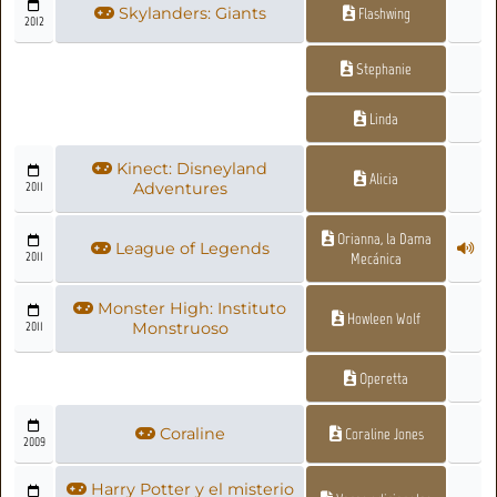
Skylanders: Giants
Flashwing
2012
Stephanie
Linda
Kinect: Disneyland
Alicia
2011
Adventures
Orianna, la Dama
League of Legends
2011
Mecánica
Monster High: Instituto
Howleen Wolf
2011
Monstruoso
Operetta
Coraline
Coraline Jones
2009
Harry Potter y el misterio