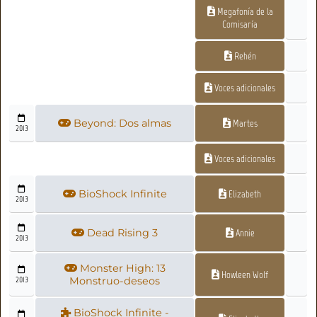
Megafonía de la
Comisaría
Rehén
Voces adicionales
Beyond: Dos almas
Martes
2013
Voces adicionales
BioShock Infinite
Elizabeth
2013
Dead Rising 3
Annie
2013
Monster High: 13
Howleen Wolf
2013
Monstruo-deseos
BioShock Infinite -