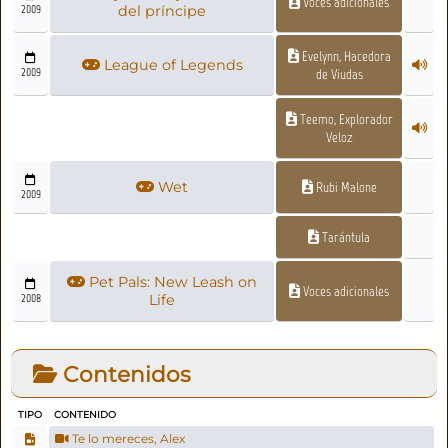
Voces adicionales
2009
del príncipe
Evelynn, Hacedora
League of Legends
2009
de Viudas
Teemo, Explorador
Veloz
Wet
Rubi Malone
2009
Tarántula
Pet Pals: New Leash on
Voces adicionales
2008
Life
Contenidos
TIPO
CONTENIDO
Te lo mereces, Alex