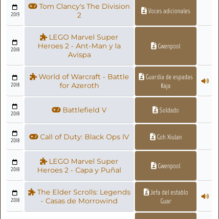
Tom Clancy's The Division
Voces adicionales
2019
2
LEGO Marvel Super
Heroes 2 - Ant-Man y la
Gwenpool
2018
Avispa
World of Warcraft - Battle
Guardia de espadas
2018
for Azeroth
Kaja
Battlefield V
Soldado
2018
Call of Duty: Black Ops IV
Goh Xiulan
2018
LEGO Marvel Super
Gwenpool
2018
Heroes 2 - Capa y Puñal
The Elder Scrolls: Legends
Jefa del establo
2018
- Casas de Morrowind
Guar