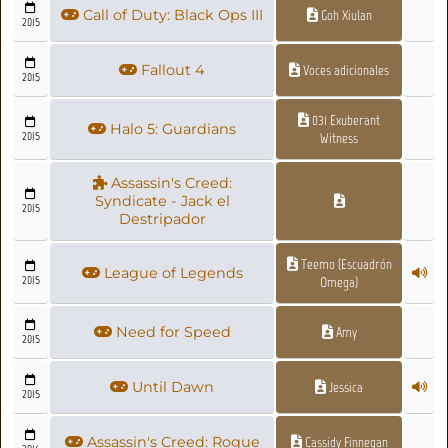
Call of Duty: Black Ops III
Goh Xiulan
2015
Fallout 4
Voces adicionales
2015
031 Exuberant
Halo 5: Guardians
2015
Witness
Assassin's Creed:
Syndicate - Jack el
2015
Destripador
Teemo (Escuadrón
League of Legends
2015
Omega)
Need for Speed
Amy
2015
Until Dawn
Jessica
2015
Assassin's Creed: Rogue
Cassidy Finnegan