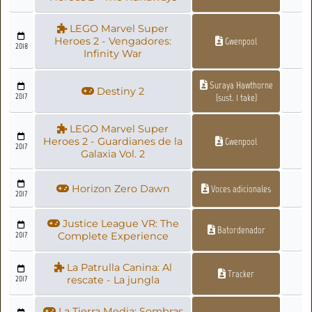
LEGO Marvel Super
Heroes 2 - Vengadores:
Gwenpool
2018
Infinity War
Suraya Hawthorne
Destiny 2
2017
(sust. 1 take)
LEGO Marvel Super
Heroes 2 - Guardianes de la
Gwenpool
2017
Galaxia Vol. 2
Horizon Zero Dawn
Voces adicionales
2017
Justice League VR: The
Batordenador
2017
Complete Experience
La Patrulla Canina: Al
Tracker
2017
rescate - La jungla
La Tierra Media: Sombras