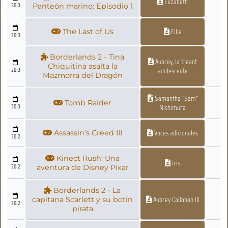
Elizabeth
2013
Panteón marino: Episodio 1
The Last of Us
Ellie
2013
Borderlands 2 - Tina
Aubrey, la treant
Chiquitina asalta la
2013
adolescente
Mazmorra del Dragón
Samantha "Sam"
Tomb Raider
2013
Nishimura
Assassin's Creed III
Voces adicionales
2012
Kinect Rush: Una
Iris
2012
aventura de Disney Pixar
Borderlands 2 - La
capitana Scarlett y su botín
Aubrey Callahan III
2012
pirata