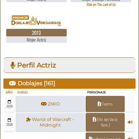
Ellie en The Last of Us
2013
Mejor Actriz
Perfil Actriz
Doblajes [
161
]
AÑO
JUEGO
PERSONAJE
2XKO
Teemo
2026
World of Warcraft -
Elfo del Vacío
2026
Midnight
(fem.)
Lithiel Ciniracunda