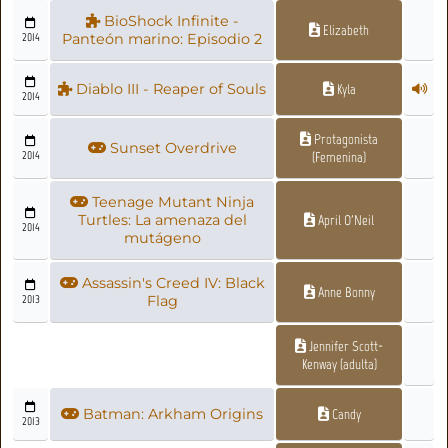
BioShock Infinite -
Elizabeth
2014
Panteón marino: Episodio 2
Diablo III - Reaper of Souls
Kyla
2014
Protagonista
Sunset Overdrive
2014
(Femenina)
Teenage Mutant Ninja
Turtles: La amenaza del
April O'Neil
2014
mutágeno
Assassin's Creed IV: Black
Anne Bonny
2013
Flag
Jennifer Scott-
Kenway (adulta)
Batman: Arkham Origins
Candy
2013