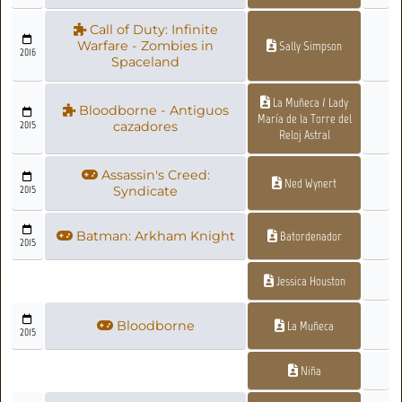
Call of Duty: Infinite
Warfare - Zombies in
Sally Simpson
2016
Spaceland
La Muñeca / Lady
Bloodborne - Antiguos
María de la Torre del
2015
cazadores
Reloj Astral
Assassin's Creed:
Ned Wynert
2015
Syndicate
Batman: Arkham Knight
Batordenador
2015
Jessica Houston
Bloodborne
La Muñeca
2015
Niña