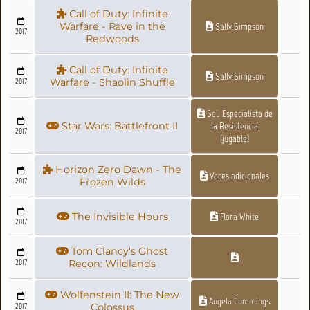
Call of Duty: Infinite
Warfare - Rave in the
Sally Simpson
2017
Redwoods
Call of Duty: Infinite
Sally Simpson
2017
Warfare - Shaolin Shuffle
Sol. Especialista de
Star Wars: Battlefront II
la Resistencia
2017
(jugable)
Horizon Zero Dawn - The
Voces adicionales
2017
Frozen Wilds
The Invisible Hours
Flora White
2017
Tom Clancy's Ghost
2017
Recon: Wildlands
Wolfenstein II: The New
Angela Cummings
2017
Colossus