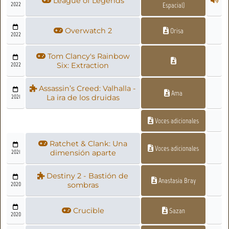
League of Legends
2022
Espacial)
Overwatch 2
Orisa
2022
Tom Clancy's Rainbow
2022
Six: Extraction
Assassin’s Creed: Valhalla -
Ama
2021
La ira de los druidas
Voces adicionales
Ratchet & Clank: Una
Voces adicionales
2021
dimensión aparte
Destiny 2 - Bastión de
Anastasia Bray
2020
sombras
Crucible
Sazan
2020