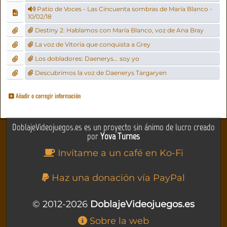
Patio de Voces - Las Cincuenta sombras de María Blanco -
10/02/18
Destiny 2: Hablamos con María Blanco, voz de Ana Bray
La voz de Vitoria que conquista a Grey
Los dobladores: Daenerys... soy yo
Descubrimos la voz de Daenerys Targaryen
Añadir o corregir información
DoblajeVideojuegos.es es un proyecto sin ánimo de lucro creado
por
Yova Turnes
Invítame a un café en Ko-Fi
Haz una donación vía PayPal
© 2012-2026
DoblajeVideojuegos.es
Sobre la web