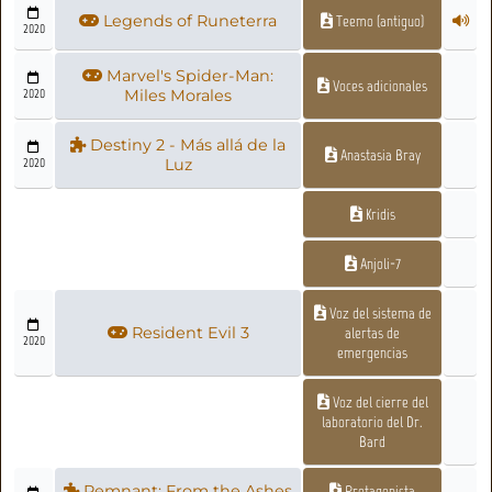
Legends of Runeterra
Teemo (antiguo)
2020
Marvel's Spider-Man:
Voces adicionales
2020
Miles Morales
Destiny 2 - Más allá de la
Anastasia Bray
2020
Luz
Kridis
Anjoli-7
Voz del sistema de
Resident Evil 3
alertas de
2020
emergencias
Voz del cierre del
laboratorio del Dr.
Bard
Remnant: From the Ashes
Protagonista