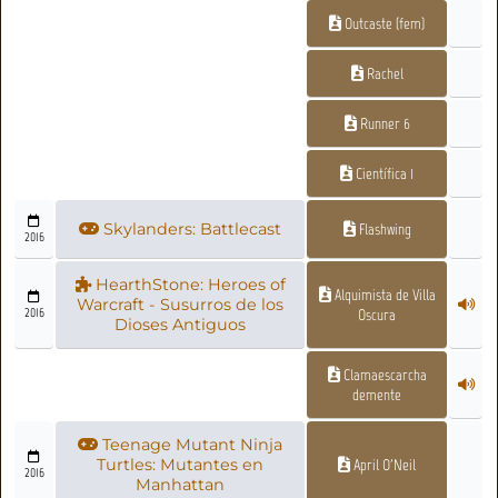
Outcaste (fem)
Rachel
Runner 6
Científica 1
Skylanders: Battlecast
Flashwing
2016
HearthStone: Heroes of
Alquimista de Villa
Warcraft - Susurros de los
2016
Oscura
Dioses Antiguos
Clamaescarcha
demente
Teenage Mutant Ninja
Turtles: Mutantes en
April O'Neil
2016
Manhattan