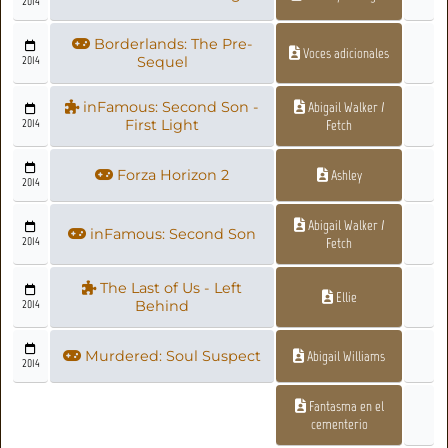
2014
Borderlands: The Pre-
Voces adicionales
2014
Sequel
inFamous: Second Son -
Abigail Walker /
2014
First Light
Fetch
Forza Horizon 2
Ashley
2014
Abigail Walker /
inFamous: Second Son
2014
Fetch
The Last of Us - Left
Ellie
2014
Behind
Murdered: Soul Suspect
Abigail Williams
2014
Fantasma en el
cementerio