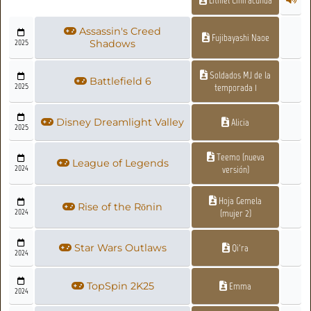
Assassin's Creed
Fujibayashi Naoe
2025
Shadows
Soldados MJ de la
Battlefield 6
2025
temporada 1
Disney Dreamlight Valley
Alicia
2025
Teemo (nueva
League of Legends
2024
versión)
Hoja Gemela
Rise of the Rōnin
2024
(mujer 2)
Star Wars Outlaws
Qi'ra
2024
TopSpin 2K25
Emma
2024