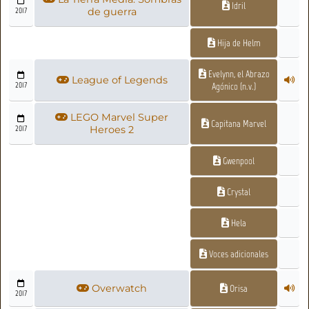
Idril
2017
de guerra
Hija de Helm
Evelynn, el Abrazo
League of Legends
2017
Agónico (n.v.)
LEGO Marvel Super
Capitana Marvel
2017
Heroes 2
Gwenpool
Crystal
Hela
Voces adicionales
Overwatch
Orisa
2017