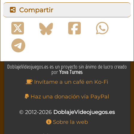
Compartir
DoblajeVideojuegos.es es un proyecto sin ánimo de lucro creado
por
Yova Turnes
Invítame a un café en Ko-Fi
Haz una donación vía PayPal
© 2012-2026
DoblajeVideojuegos.es
Sobre la web