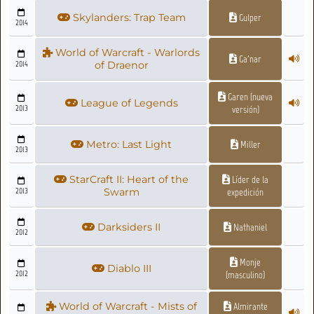
Skylanders: Trap Team
Gulper
2014
World of Warcraft - Warlords
Ga'nar
2014
of Draenor
Garen (nueva
League of Legends
2013
versión)
Metro: Last Light
Miller
2013
StarCraft II: Heart of the
Líder de la
2013
Swarm
expedición
Darksiders II
Nathaniel
2012
Monje
Diablo III
2012
(masculino)
World of Warcraft - Mists of
Almirante