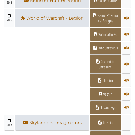
Monster Hunter: World
Comandante
2018
Baine Pezuña
World of Warcraft - Legion
2016
de Sangre
Varimathras
Lord Jaraxxus
Gran visir
Jarasum
Thorim
Vethir
Ravandwyr
Skylanders: Imaginators
Tri-Tip
2016