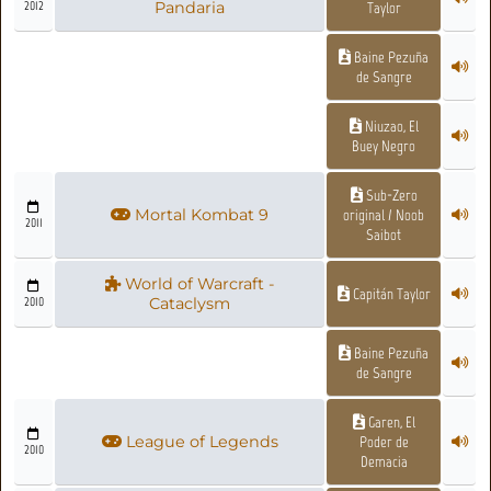
2012
Pandaria
Taylor
Baine Pezuña
de Sangre
Niuzao, El
Buey Negro
Sub-Zero
Mortal Kombat 9
original / Noob
2011
Saibot
World of Warcraft -
Capitán Taylor
2010
Cataclysm
Baine Pezuña
de Sangre
Garen, El
League of Legends
Poder de
2010
Demacia