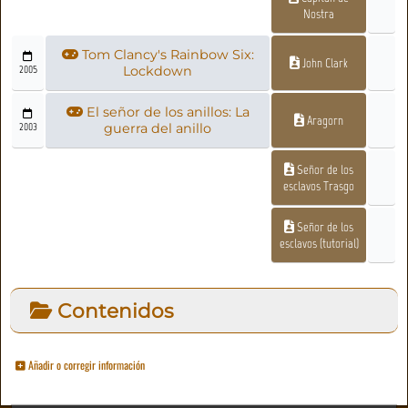
Nostra
Tom Clancy's Rainbow Six:
John Clark
2005
Lockdown
El señor de los anillos: La
Aragorn
2003
guerra del anillo
Señor de los
esclavos Trasgo
Señor de los
esclavos (tutorial)
Contenidos
Añadir o corregir información