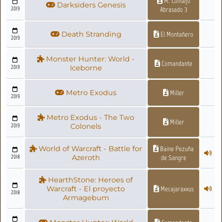
M. Consejo
Darksiders Genesis
2019
Abrasado 3
Death Stranding
El Montañero
2019
Monster Hunter: World -
Comandante
2019
Iceborne
Metro Exodus
Miller
2019
Metro Exodus - The Two
Miller
2019
Colonels
World of Warcraft - Battle for
Baine Pezuña
2018
Azeroth
de Sangre
HearthStone: Heroes of
Warcraft - El proyecto
Mecajaraxxus
2018
Armagebum