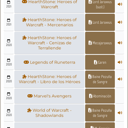
HearthStone: Heroes of
Lord Jaraxxus
2021
Warcraft
(sust.)
HearthStone: Heroes of
Lord Jaraxxus
2021
Warcraft - Mercenarios
HearthStone: Heroes of
Warcraft - Cenizas de
Mecajaraxxus
2020
Terrallende
Legends of Runeterra
Garen
2020
HearthStone: Heroes of
Baine Pezuña
2020
Warcraft - Libro de los Héroes
de Sangre
Marvel's Avengers
Abominación
2020
World of Warcraft -
Baine Pezuña
2020
Shadowlands
de Sangre