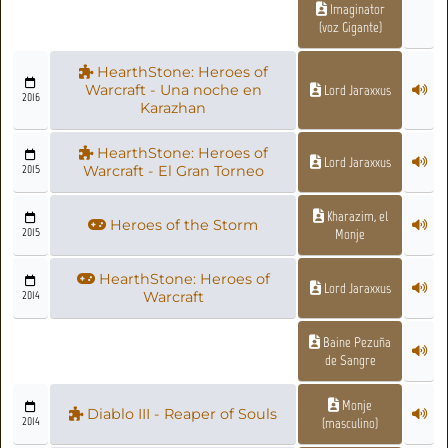
Imaginator
(voz Gigante)
HearthStone: Heroes of
Warcraft - Una noche en
Lord Jaraxxus
2016
Karazhan
HearthStone: Heroes of
Lord Jaraxxus
2015
Warcraft - El Gran Torneo
Kharazim, el
Heroes of the Storm
2015
Monje
HearthStone: Heroes of
Lord Jaraxxus
2014
Warcraft
Baine Pezuña
de Sangre
Monje
Diablo III - Reaper of Souls
2014
(masculino)