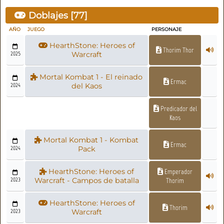
Doblajes [
77
]
AÑO
JUEGO
PERSONAJE
HearthStone: Heroes of
Thorim Thor
2025
Warcraft
Mortal Kombat 1 - El reinado
Ermac
2024
del Kaos
Predicador del
Kaos
Mortal Kombat 1 - Kombat
Ermac
2024
Pack
HearthStone: Heroes of
Emperador
2023
Warcraft - Campos de batalla
Thorim
HearthStone: Heroes of
Thorim
2023
Warcraft