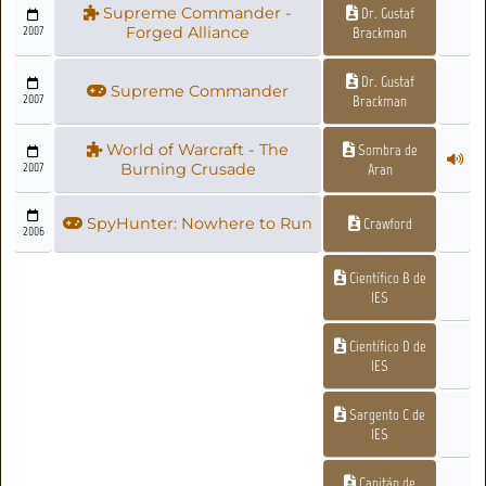
Supreme Commander -
Dr. Gustaf
2007
Forged Alliance
Brackman
Dr. Gustaf
Supreme Commander
2007
Brackman
World of Warcraft - The
Sombra de
2007
Burning Crusade
Aran
SpyHunter: Nowhere to Run
Crawford
2006
Científico B de
IES
Científico D de
IES
Sargento C de
IES
Capitán de