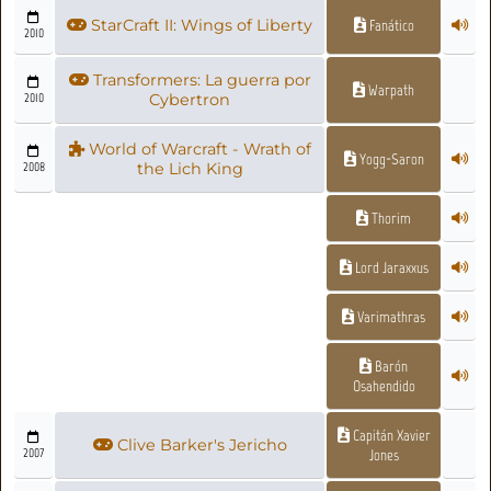
StarCraft II: Wings of Liberty
Fanático
2010
Transformers: La guerra por
Warpath
2010
Cybertron
World of Warcraft - Wrath of
Yogg-Saron
2008
the Lich King
Thorim
Lord Jaraxxus
Varimathras
Barón
Osahendido
Capitán Xavier
Clive Barker's Jericho
2007
Jones