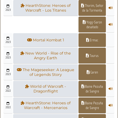
HearthStone: Heroes of
Thorim, Señor
2023
Warcraft - Los Titanes
de la Tormenta
Yogg-Saron
desatado
Mortal Kombat 1
Ermac
2023
New World - Rise of the
Taurus
2023
Angry Earth
The Mageseeker: A League
Garen
2023
of Legends Story
World of Warcraft -
Baine Pezuña
2022
Dragonflight
de Sangre
HearthStone: Heroes of
Baine Pezuña
2022
Warcraft - Mercenarios
de Sangre