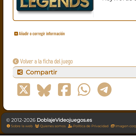
Añadir o corregir información
Volver a la ficha del juego
Compartir
© 2012-2026
DoblajeVideojuegos.es
Sobre la web
Quienes somos
Política de Privacidad
Imagen corp