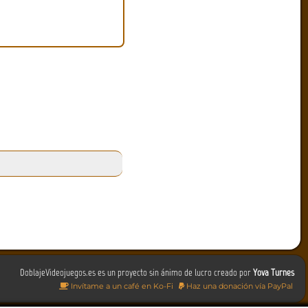
DoblajeVideojuegos.es es un proyecto sin ánimo de lucro creado por
Yova Turnes
Invítame a un café en Ko-Fi
Haz una donación vía PayPal