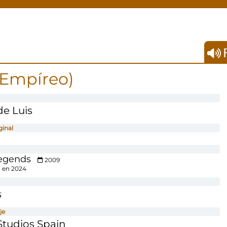
F
(Empíreo)
e Luis
ginal
egends
2009
 en 2024
s
je
tudios Spain