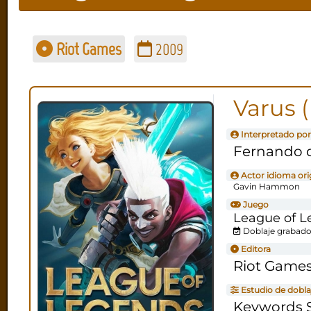
Riot Games
2009
Varus 
Interpretado por
Fernando d
Actor idioma ori
Gavin Hammon
Juego
League of L
Doblaje grabado
Editora
Riot Game
Estudio de dobla
Keywords S