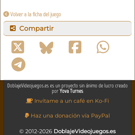
Volver a la ficha del juego
Compartir
DoblajeVideojuegos.es es un proyecto sin ánimo de lucro creado
por
Yova Turnes
Invítame a un café en Ko-Fi
Haz una donación vía PayPal
© 2012-2026
DoblajeVideojuegos.es