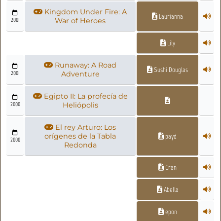
Kingdom Under Fire: A
Laurianna
2001
War of Heroes
Lily
Runaway: A Road
Sushi Douglas
2001
Adventure
Egipto II: La profecía de
2000
Heliópolis
El rey Arturo: Los
orígenes de la Tabla
payd
2000
Redonda
Cran
Abella
epon