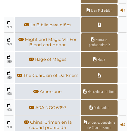
Joan McFadden
La Biblia para niños
1999
Might and Magic VII: For
Humana
1999
Blood and Honor
protagonista 2
Rage of Mages
Maga
1999
The Guardian of Darkness
1999
Amerzone
Narradora del final
1998
ARA NGC 6397
Ordenador
1998
China: Crimen en la
Shouxiu, Concubina
1998
ciudad prohibida
de Cuarto Rango