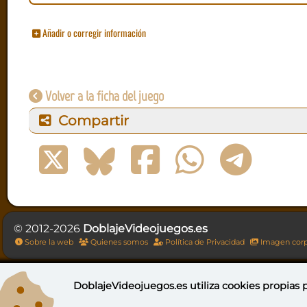
Añadir o corregir información
Volver a la ficha del juego
Compartir
© 2012-2026
DoblajeVideojuegos.es
Sobre la web
Quienes somos
Política de Privacidad
Imagen corp
DoblajeVideojuegos.es utiliza
cookies propias
p