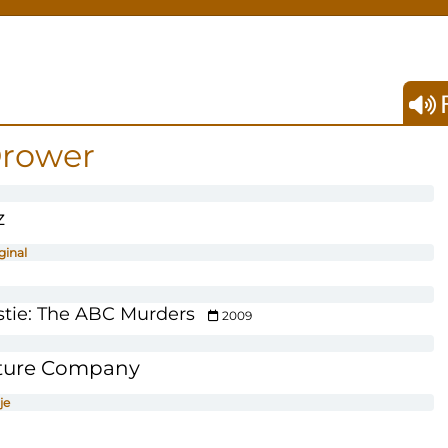
F
Drower
z
ginal
stie: The ABC Murders
2009
ture Company
je