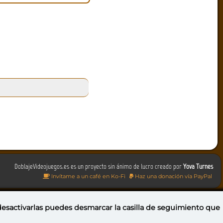
DoblajeVideojuegos.es es un proyecto sin ánimo de lucro creado por
Yova Turnes
Invítame a un café en Ko-Fi
Haz una donación vía PayPal
 desactivarlas puedes
desmarcar la casilla de seguimiento
que