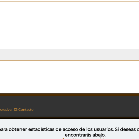
orativa
Contacto
ara obtener estadísticas de acceso de los usuarios. Si deseas
encontrarás abajo.
Esta obra está bajo una licencia de Creative Commons Reconocimiento-NoComercial-CompartirIgual 4.0 Internacional