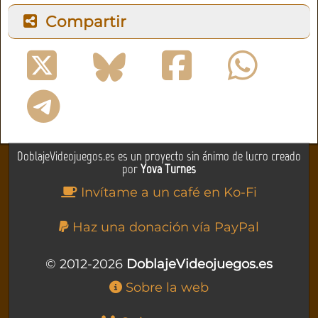
Compartir
DoblajeVideojuegos.es es un proyecto sin ánimo de lucro creado
por
Yova Turnes
Invítame a un café en Ko-Fi
Haz una donación vía PayPal
© 2012-2026
DoblajeVideojuegos.es
Sobre la web