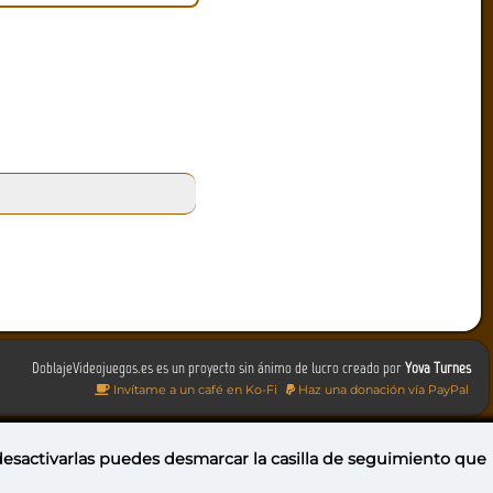
DoblajeVideojuegos.es es un proyecto sin ánimo de lucro creado por
Yova Turnes
Invítame a un café en Ko-Fi
Haz una donación vía PayPal
 desactivarlas puedes
desmarcar la casilla de seguimiento
que