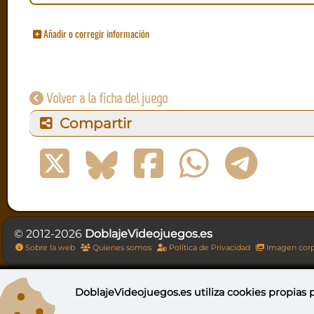
Añadir o corregir información
Volver a la ficha del juego
Compartir
© 2012-2026
DoblajeVideojuegos.es
Sobre la web
Quienes somos
Política de Privacidad
Imagen corp
DoblajeVideojuegos.es utiliza
cookies propias
p