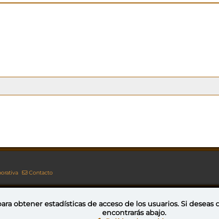
orativa
Contacto
ara obtener estadísticas de acceso de los usuarios. Si deseas
encontrarás abajo.
Esta obra está bajo una licencia de Creative Commons Reconocimiento-NoComercial-CompartirIgual 4.0 Internacional