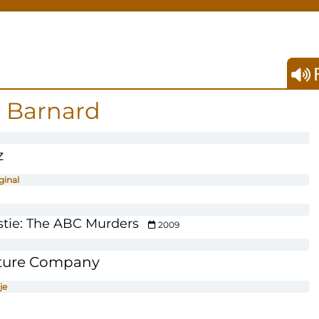
F
 Barnard
z
ginal
stie: The ABC Murders
2009
ture Company
je