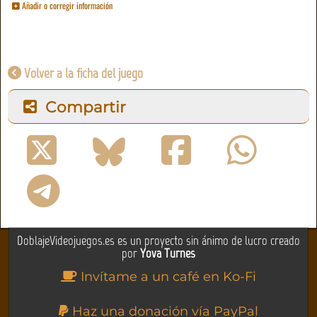
Añadir o corregir información
Volver a la ficha del juego
Compartir
DoblajeVideojuegos.es es un proyecto sin ánimo de lucro creado
por
Yova Turnes
Invítame a un café en Ko-Fi
Haz una donación vía PayPal