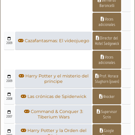
Bernardo
Baroncelli
Voces
adicionales
Director del
Cazafantasmas: El videojuego
2009
Hotel Sedgewick
Voces
adicionales
Harry Potter y el misterio del
Prof. Horace
2009
príncipe
Slughorn (joven)
Las crónicas de Spiderwick
Knocker
2008
Command & Conquer 3:
Supervisor
2007
Tiberium Wars
Scrin
Harry Potter y la Orden del
Google