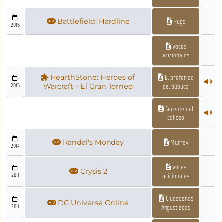
Battlefield: Hardline
Hugs
2015
Voces
adicionales
HearthStone: Heroes of
El preferido
2015
Warcraft - El Gran Torneo
del público
Gerente del
coliseo
Randal's Monday
Murray
2014
Voces
Crysis 2
2011
adicionales
Ciudadanos
DC Universe Online
2011
Angustiados