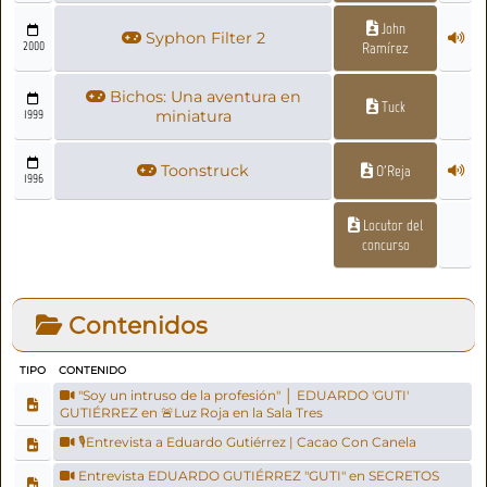
John
Syphon Filter 2
2000
Ramírez
Bichos: Una aventura en
Tuck
1999
miniatura
Toonstruck
O'Reja
1996
Locutor del
concurso
Contenidos
TIPO
CONTENIDO
"Soy un intruso de la profesión" │ EDUARDO 'GUTI'
GUTIÉRREZ en 🚨Luz Roja en la Sala Tres
🎙Entrevista a Eduardo Gutiérrez | Cacao Con Canela
Entrevista EDUARDO GUTIÉRREZ "GUTI" en SECRETOS