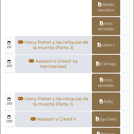
Atlantes
masculinos
Voces
adicionales
Harry Potter y las reliquias de
Ladrón 3
2011
la muerte (Parte 2)
Assassin's Creed: La
El Verdugo
2010
Hermandad
Voces
adicionales
Harry Potter y las reliquias de
Dobby
2010
la muerte (Parte 1)
Assassin's Creed II
Ugo (1 take)
2009