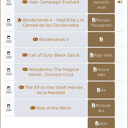
Halo: Campaign Evolved
evacuación
2026
inicial
Borderlands 4 - Mad Ellie y la
Mancubus
2026
Cámara de los Condenados
Piñosangriento
Borderlands 4
2025
Call of Duty: Black Ops 6
Roger Smith
2025
Nikoderiko: The Magical
Orlius el
2025
World - Director's Cut
Sabio
The Elf on the Shelf: Héroes
Joe
2025
de la Navidad
Mochisuke
Rise of the Rōnin
2024
Kira
Voces