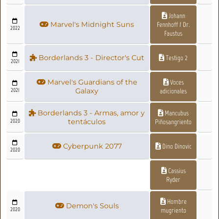
Johann
Marvel's Midnight Suns
Fennhoff / Dr.
2022
Faustus
Borderlands 3 - Director's Cut
Testigo 2
2021
Marvel's Guardians of the
Voces
2021
Galaxy
adicionales
Borderlands 3 - Armas, amor y
Mancubus
2020
tentáculos
Piñosangriento
Cyberpunk 2077
Dino Dinovic
2020
Cassius
Ryder
Hombre
Demon's Souls
2020
mugriento