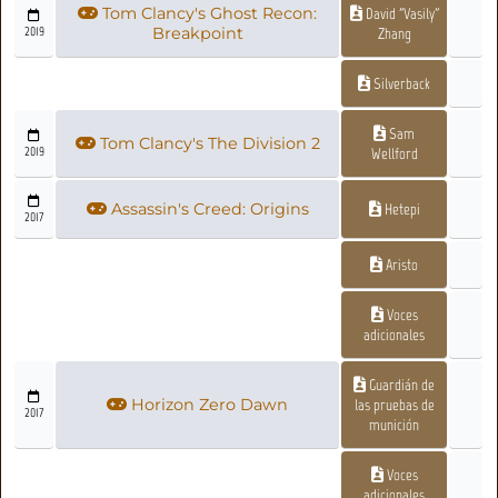
Tom Clancy's Ghost Recon:
David "Vasily"
2019
Breakpoint
Zhang
Silverback
Sam
Tom Clancy's The Division 2
2019
Wellford
Assassin's Creed: Origins
Hetepi
2017
Aristo
Voces
adicionales
Guardián de
Horizon Zero Dawn
las pruebas de
2017
munición
Voces
adicionales