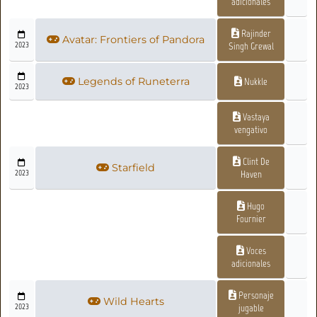
adicionales
Rajinder
Avatar: Frontiers of Pandora
2023
Singh Grewal
Legends of Runeterra
Nukkle
2023
Vastaya
vengativo
Clint De
Starfield
2023
Haven
Hugo
Fournier
Voces
adicionales
Personaje
Wild Hearts
2023
jugable