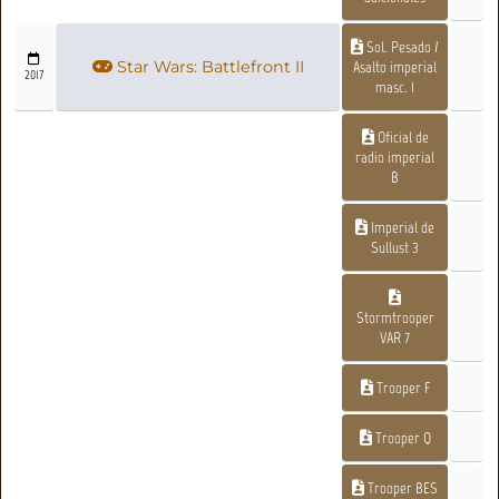
Sol. Pesado /
Star Wars: Battlefront II
Asalto imperial
2017
masc. 1
Oficial de
radio imperial
B
Imperial de
Sullust 3
Stormtrooper
VAR 7
Trooper F
Trooper Q
Trooper BES