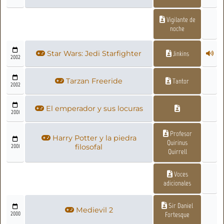
Vigilante de
noche
Star Wars: Jedi Starfighter
Jinkins
2002
Tarzan Freeride
Tantor
2002
El emperador y sus locuras
2001
Profesor
Harry Potter y la piedra
Quirinus
2001
filosofal
Quirrell
Voces
adicionales
Sir Daniel
Medievil 2
2000
Fortesque