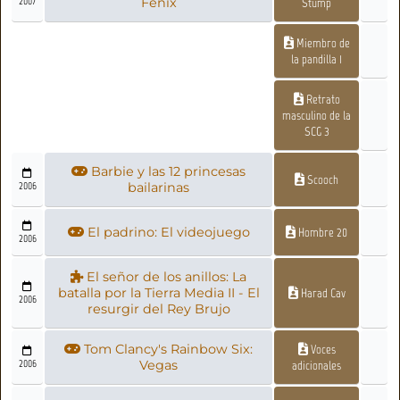
2007
Fénix
Stump
Miembro de
la pandilla 1
Retrato
masculino de la
SCG 3
Barbie y las 12 princesas
Scooch
2006
bailarinas
El padrino: El videojuego
Hombre 20
2006
El señor de los anillos: La
batalla por la Tierra Media II - El
Harad Cav
2006
resurgir del Rey Brujo
Tom Clancy's Rainbow Six:
Voces
2006
Vegas
adicionales