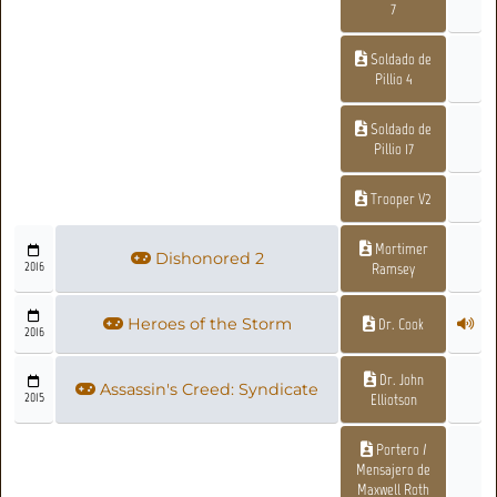
7
Soldado de
Pillio 4
Soldado de
Pillio 17
Trooper V2
Mortimer
Dishonored 2
2016
Ramsey
Heroes of the Storm
Dr. Cook
2016
Dr. John
Assassin's Creed: Syndicate
2015
Elliotson
Portero /
Mensajero de
Maxwell Roth