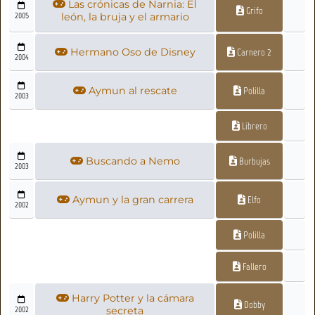
Las crónicas de Narnia: El
Grifo
2005
león, la bruja y el armario
Hermano Oso de Disney
Carnero 2
2004
Aymun al rescate
Polilla
2003
Librero
Buscando a Nemo
Burbujas
2003
Aymun y la gran carrera
Elfo
2002
Polilla
Fallero
Harry Potter y la cámara
Dobby
2002
secreta