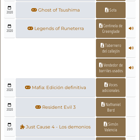
Ghost of Tsushima
Sota
2020
Centinela de
Legends of Runeterra
2020
Greenglade
Tabernero
del callejón
Vendedor de
barriles usados
Voces
Mafia: Edición definitiva
2020
adicionales
Nathaniel
Resident Evil 3
2020
Bard
Simón
Just Cause 4 - Los demonios
2019
Valencia