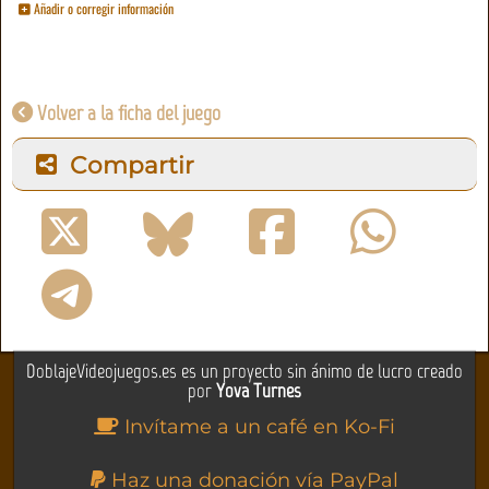
Añadir o corregir información
Volver a la ficha del juego
Compartir
DoblajeVideojuegos.es es un proyecto sin ánimo de lucro creado
por
Yova Turnes
Invítame a un café en Ko-Fi
Haz una donación vía PayPal