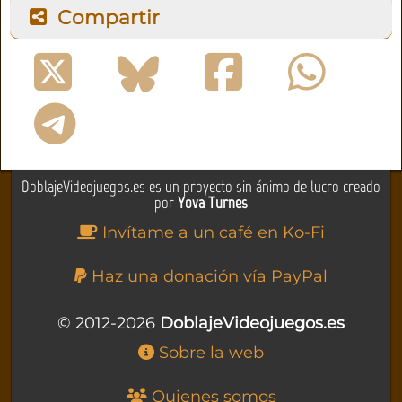
Compartir
DoblajeVideojuegos.es es un proyecto sin ánimo de lucro creado
por
Yova Turnes
Invítame a un café en Ko-Fi
Haz una donación vía PayPal
© 2012-2026
DoblajeVideojuegos.es
Sobre la web
Quienes somos