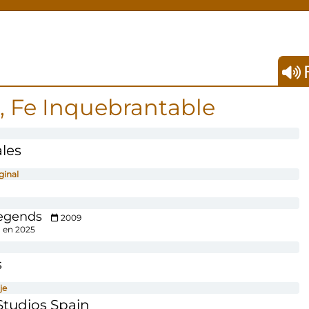
F
, Fe Inquebrantable
les
ginal
egends
2009
 en 2025
s
je
tudios Spain