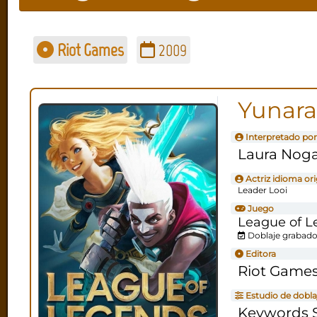
Riot Games
2009
Yunara
Interpretado por
Laura Noga
Actriz idioma ori
Leader Looi
Juego
League of L
Doblaje grabado
Editora
Riot Game
Estudio de dobla
Keywords S