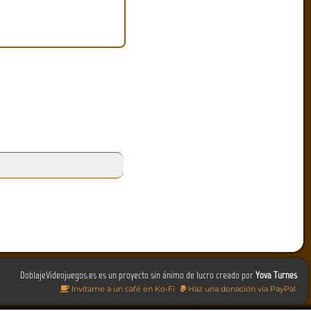
DoblajeVideojuegos.es es un proyecto sin ánimo de lucro creado por
Yova Turnes
Invítame a un café en Ko-Fi
Haz una donación vía PayPal