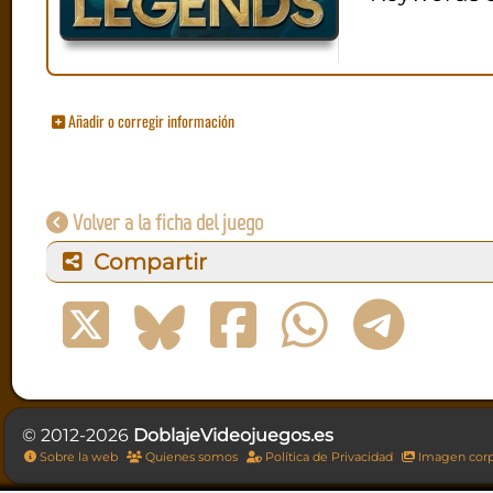
Añadir o corregir información
Volver a la ficha del juego
Compartir
© 2012-2026
DoblajeVideojuegos.es
Sobre la web
Quienes somos
Política de Privacidad
Imagen corp