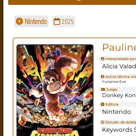
Nintendo
2025
Paulin
Interpretado por
Alicia Vala
Actriz idioma ori
Yurianne Eve
Juego
Donkey Kon
Editora
Nintendo
Estudio de dobla
Keywords S