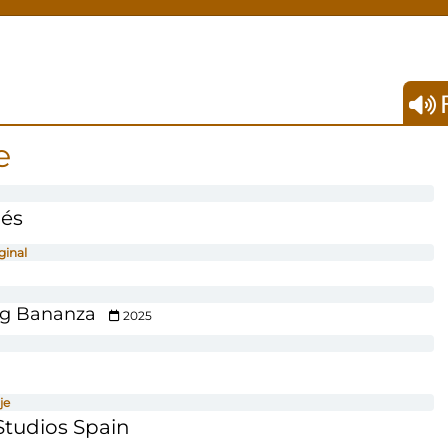
F
e
dés
ginal
g Bananza
2025
je
tudios Spain