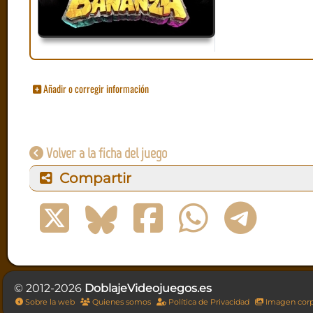
Añadir o corregir información
Volver a la ficha del juego
Compartir
© 2012-2026
DoblajeVideojuegos.es
Sobre la web
Quienes somos
Política de Privacidad
Imagen corp