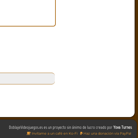
DoblajeVideojuegos.es es un proyecto sin ánimo de lucro creado por
Yova Turnes
Invítame a un café en Ko-Fi
Haz una donación vía PayPal