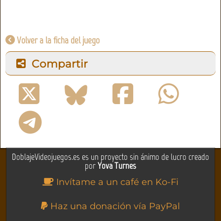
Volver a la ficha del juego
Compartir
DoblajeVideojuegos.es es un proyecto sin ánimo de lucro creado
por
Yova Turnes
Invítame a un café en Ko-Fi
Haz una donación vía PayPal