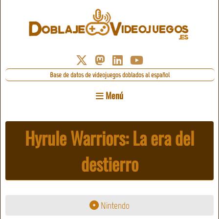
Base de datos de videojuegos doblados al español
Menú
Hyrule Warriors: La era del
destierro
Nintendo