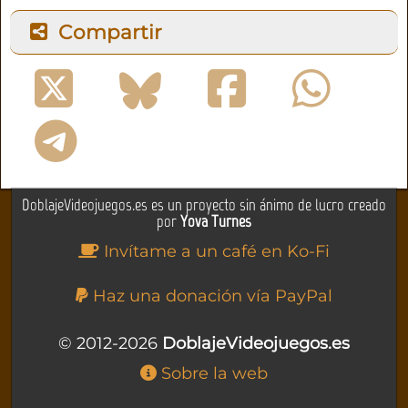
Compartir
DoblajeVideojuegos.es es un proyecto sin ánimo de lucro creado
por
Yova Turnes
Invítame a un café en Ko-Fi
Haz una donación vía PayPal
© 2012-2026
DoblajeVideojuegos.es
Sobre la web