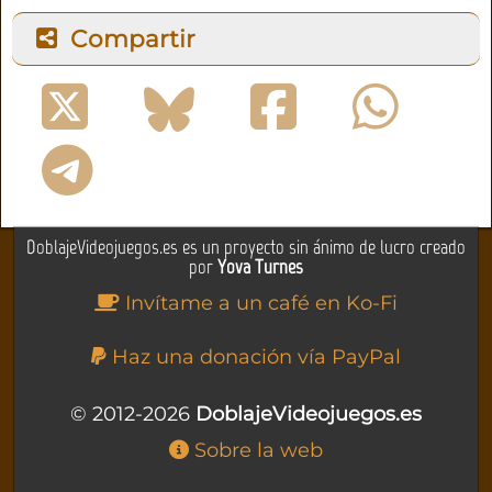
Compartir
DoblajeVideojuegos.es es un proyecto sin ánimo de lucro creado
por
Yova Turnes
Invítame a un café en Ko-Fi
Haz una donación vía PayPal
© 2012-2026
DoblajeVideojuegos.es
Sobre la web